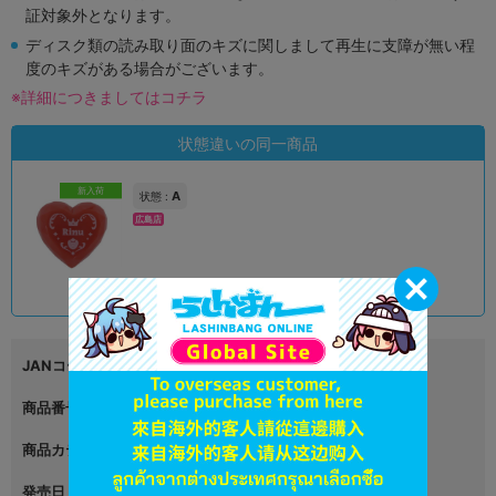
証対象外となります。
ディスク類の読み取り面のキズに関しまして再生に支障が無い程
度のキズがある場合がございます。
※詳細につきましてはコチラ
状態違いの同一商品
新入荷
A
状態 :
広島店
1,390
円 税込
在庫あり
JANコード
4570148086410
商品番号
L06051549
商品カテゴリ
グッズ
発売日
2024年07月19日