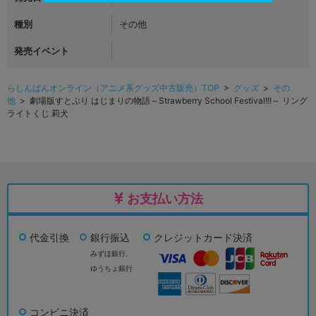
種別
その他
発売イベント
らしんばんオンライン（アニメ系グッズ中古販売）TOP
>
グッズ
>
その
他
> 劇場版すとぷり はじまりの物語～Strawberry School Festival!!!～ リング
ライトくじ 莉犬
お支払い方法
代金引換
銀行振込
クレジットカード決済
みずほ銀行、
ゆうちょ銀行
コンビニ決済