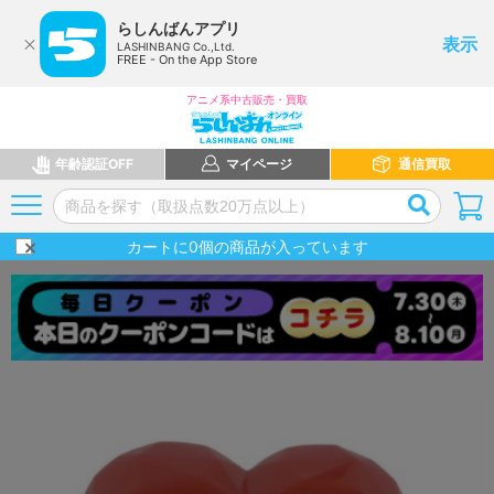
らしんばんアプリ
表示
LASHINBANG Co.,Ltd.
FREE - On the App Store
アニメ系中古販売・買取
年齢認証OFF
マイページ
通信買取
カートに
0
個の商品が入っています