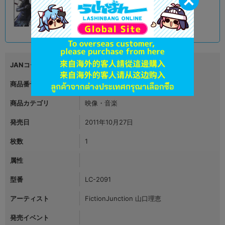
2,790
円 税込
品切状態
JANコード
4988602160499
商品番号
L06059398
商品カテゴリ
映像・音楽
発売日
2011年10月27日
枚数
1
属性
型番
LC-2091
アーティスト
FictionJunction 山口理恵
発売イベント