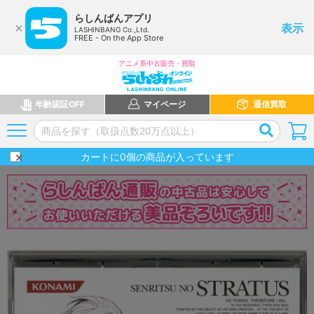
らしんばんアプリ
表示
LASHINBANG Co.,Ltd.
FREE - On the App Store
アニメ系中古販売・買取
年齢認証OFF
マイページ
通信買取
カートに
0
個の商品が入っています