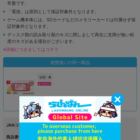
常盤です。
「電池」は原則として保証対象外となります。
ゲーム機本体には、SDカードなどのメモリーカードは付属せず保
証対象外となります。
ディスク類の読み取り面のキズに関しまして再生に支障が無い程
度のキズがある場合がございます。
※詳細につきましてはコチラ
状態違いの同一商品
A
状態 :
オンライン
19,900
円 税込
品切状態
JANコード
4902370551471
商品番号
L06086783