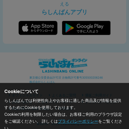
える
らしんばんアプリ
東京都公安委員会許可済 古物商許可番号305500206246
株式会社らしんばん
Cookieについて
オフィシャルサイト
よくあるご質問
通販ご利用ガイド
らしんばんでは利便性向上やお客様に適した商品及び情報を提供
お問い合わせ
セキュリティポリシー
プライバシーポリシー
するためにCookieを使用しております。
特定商取引に関する表記
利用規約
Cookieの利用を制限したい場合は、お客様ご利用のブラウザ設定
をご確認ください。 詳しくは
プライバシーポリシー
をご覧くださ
©2019 - 2026 Lashinbang Co.,Ltd.
い。