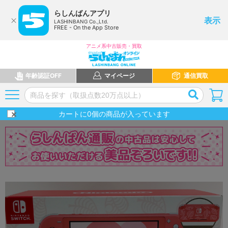
らしんばんアプリ
表示
LASHINBANG Co.,Ltd.
FREE - On the App Store
アニメ系中古販売・買取
年齢認証OFF
マイページ
通信買取
カートに
0
個の商品が入っています