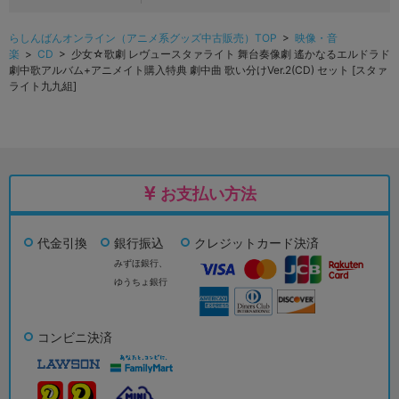
らしんばんオンライン（アニメ系グッズ中古販売）TOP
>
映像・音
楽
>
CD
> 少女☆歌劇 レヴュースタァライト 舞台奏像劇 遙かなるエルドラド
劇中歌アルバム+アニメイト購入特典 劇中曲 歌い分けVer.2(CD) セット [スタァ
ライト九九組]
お支払い方法
代金引換
銀行振込
クレジットカード決済
みずほ銀行、
ゆうちょ銀行
コンビニ決済