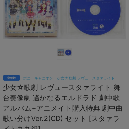
ポニーキャニオン
少女☆歌劇 レヴュースタァライト
全年齢
少女☆歌劇 レヴュースタァライト 舞
台奏像劇 遙かなるエルドラド 劇中歌
アルバム+アニメイト購入特典 劇中曲
歌い分けVer.2(CD) セット [スタァラ
イト九九組]