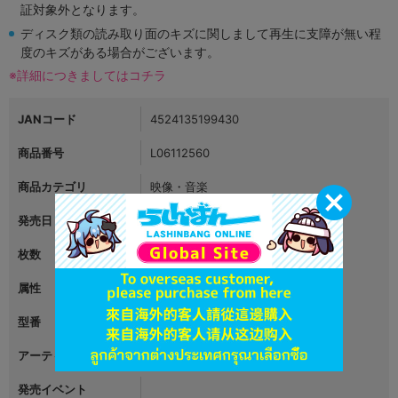
証対象外となります。
ディスク類の読み取り面のキズに関しまして再生に支障が無い程
度のキズがある場合がございます。
※詳細につきましてはコチラ
JANコード
4524135199430
商品番号
L06112560
商品カテゴリ
映像・音楽
発売日
2024年09月18日
枚数
3
属性
アニメ・コミック
型番
PCCG-02400/DSPT-00007
アーティスト
スタァライト九九組
発売イベント