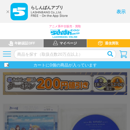
らしんばんアプリ
表示
LASHINBANG Co.,Ltd.
FREE - On the App Store
アニメ系中古販売・買取
年齢認証OFF
マイページ
通信買取
カートに
0
個の商品が入っています