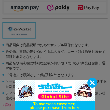
商品画像は商品説明のためのサンプル画像になります。
販促物、書籍の帯やぬいぐるみのタグ、コード類は原則付属せず
保証対象外となります。
商品名や備考欄に特別な記載が無い限り取り扱い商品は原則、通
常盤です。
「電池」は原則として保証対象外となります。
ゲーム機本体には、SDカードなどのメモリーカードは付属せず保
証対象外となります。
ディスク類の読み取り面のキズに関しまして再生に支障が無い程
度のキズがある場合がございます。
※詳細につきましてはコチラ