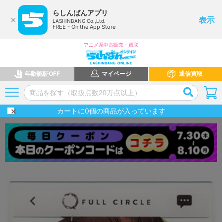
らしんばんアプリ
表示
LASHINBANG Co.,Ltd.
FREE - On the App Store
アニメ系中古販売・買取
年齢認証OFF
マイページ
通信買取
カートに
0
個の商品が入っています