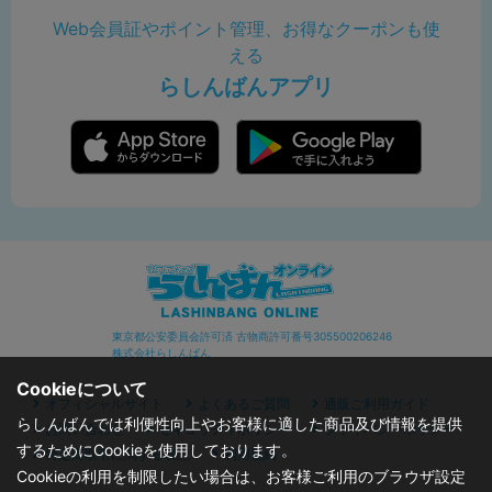
Web会員証やポイント管理、お得なクーポンも使
える
らしんばんアプリ
東京都公安委員会許可済 古物商許可番号305500206246
株式会社らしんばん
Cookieについて
オフィシャルサイト
よくあるご質問
通販ご利用ガイド
らしんばんでは利便性向上やお客様に適した商品及び情報を提供
お問い合わせ
セキュリティポリシー
プライバシーポリシー
するためにCookieを使用しております。
特定商取引に関する表記
利用規約
Cookieの利用を制限したい場合は、お客様ご利用のブラウザ設定