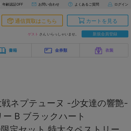
年齢認証OFF
お問い合わせ
よくあるご質問
ログイン
通信買取はこちら
カートを見る
新規会員登録
ゲスト
さん いらっしゃいませ。
書籍
金券類
衣装
戦ネプテューヌ -少女達の響艶-
ー B ブラックハート
GOO限定セット 特大タペストリー