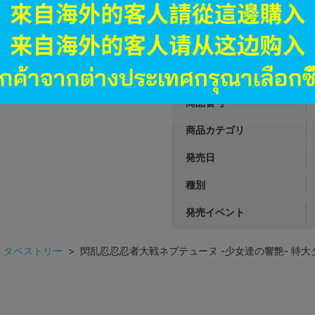
2,591
円 税
品切状態
JANコード
商品番号
商品カテゴリ
発売日
種別
発売イベント
>
タペストリー
> 閃乱忍忍忍者大戦ネプテューヌ -少女達の響艶- 特大タ