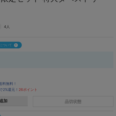
】
4人
について
で送料無料！
で2%還元！
26ポイント
追加
品切状態