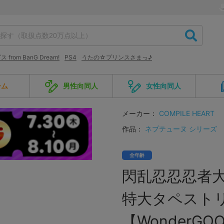
from BanG Dream!
PS4
うたの☆プリンスさまっ♪
ーム
男性向同人
女性向同人
メーカー：
COMPILE HEART
作品：
ネプテューヌ シリーズ
全年齢
閃乱忍忍忍者大
特大タペストリ
【Wonder