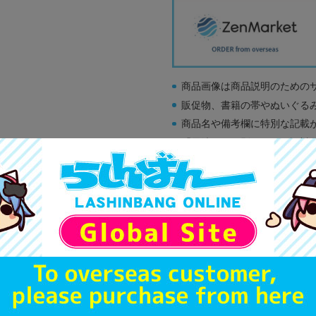
商品画像は商品説明のための
販促物、書籍の帯やぬいぐる
商品名や備考欄に特別な記載
「電池」は原則として保証対
ゲーム機本体には、SDカー
ディスク類の読み取り面のキ
す。
※詳細につきましてはコチラ
A
状態 :
オンライン