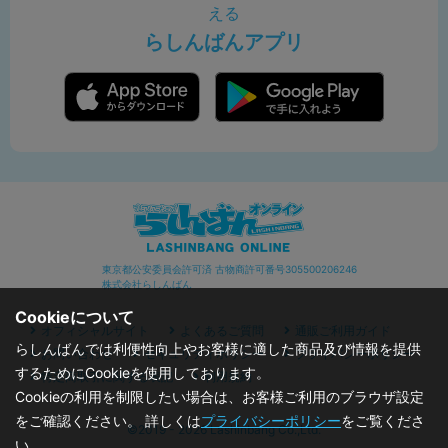
える
らしんばんアプリ
東京都公安委員会許可済 古物商許可番号305500206246
株式会社らしんばん
Cookieについて
オフィシャルサイト
よくあるご質問
通販ご利用ガイド
らしんばんでは利便性向上やお客様に適した商品及び情報を提供
お問い合わせ
セキュリティポリシー
プライバシーポリシー
するためにCookieを使用しております。
特定商取引に関する表記
利用規約
Cookieの利用を制限したい場合は、お客様ご利用のブラウザ設定
をご確認ください。 詳しくは
プライバシーポリシー
をご覧くださ
©2019 - 2026 Lashinbang Co.,Ltd.
い。