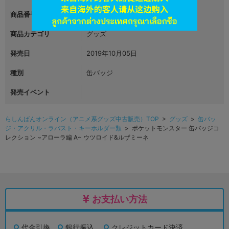
商品番号
L06259486
商品カテゴリ
グッズ
発売日
2019年10月05日
種別
缶バッジ
発売イベント
らしんばんオンライン（アニメ系グッズ中古販売）TOP
>
グッズ
>
缶バッ
ジ・アクリル・ラバスト・キーホルダー類
> ポケットモンスター 缶バッジコ
レクション ~アローラ編 A~ ウツロイド&ルザミーネ
お支払い方法
代金引換
銀行振込
クレジットカード決済