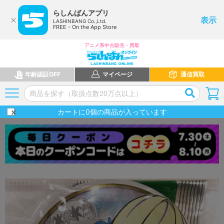
らしんばんアプリ
表示
LASHINBANG Co.,Ltd.
FREE - On the App Store
アニメ系中古販売・買取
年齢認証OFF
マイページ
通信買取
カートに
0
個の商品が入っています