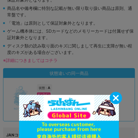
商品名や備考欄に特別な記載が無い限り取り扱い商品は原則、通
常盤です。
「電池」は原則として保証対象外となります。
ゲーム機本体には、SDカードなどのメモリーカードは付属せず保
証対象外となります。
ディスク類の読み取り面のキズに関しまして再生に支障が無い程
度のキズがある場合がございます。
※詳細につきましてはコチラ
状態違いの同一商品
A
状態 :
オンライン
990
円 税込
品切状態
JANコード
4521329282015|4521329286662