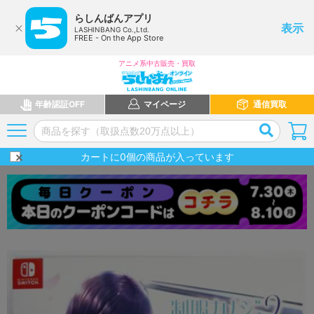
らしんばんアプリ
表示
LASHINBANG Co.,Ltd.
FREE - On the App Store
アニメ系中古販売・買取
年齢認証OFF
マイページ
通信買取
カートに
0
個の商品が入っています