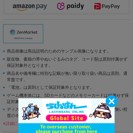
商品画像は商品説明のためのサンプル画像になります。
販促物、書籍の帯やぬいぐるみのタグ、コード類は原則付属せず
保証対象外となります。
商品名や備考欄に特別な記載が無い限り取り扱い商品は原則、通
常盤です。
「電池」は原則として保証対象外となります。
ゲーム機本体には、SDカードなどのメモリーカードは付属せず保
証対象外となります。
ディスク類の読み取り面のキズに関しまして再生に支障が無い程
度のキズがある場合がございます。
※詳細につきましてはコチラ