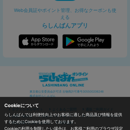
Web会員証やポイント管理、お得なクーポンも使
える
らしんばんアプリ
東京都公安委員会許可済 古物商許可番号305500206246
株式会社らしんばん
Cookieについて
オフィシャルサイト
よくあるご質問
通販ご利用ガイド
らしんばんでは利便性向上やお客様に適した商品及び情報を提供
お問い合わせ
セキュリティポリシー
プライバシーポリシー
するためにCookieを使用しております。
特定商取引に関する表記
利用規約
Cookieの利用を制限したい場合は、お客様ご利用のブラウザ設定