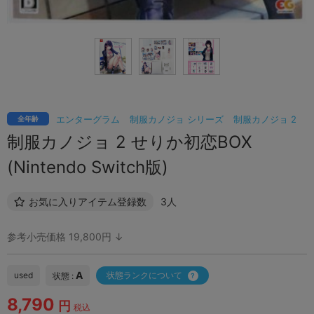
エンターグラム
制服カノジョ シリーズ
制服カノジョ 2
全年齢
制服カノジョ 2 せりか初恋BOX
(Nintendo Switch版)
お気に入りアイテム登録数
3人
参考小売価格 19,800円 ↓
A
used
状態ランクについて
状態 :
8,790
円
税込