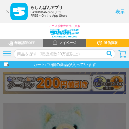
らしんばんアプリ
表示
LASHINBANG Co.,Ltd.
FREE - On the App Store
アニメ系中古販売・買取
年齢認証OFF
マイページ
通信買取
カートに
0
個の商品が入っています