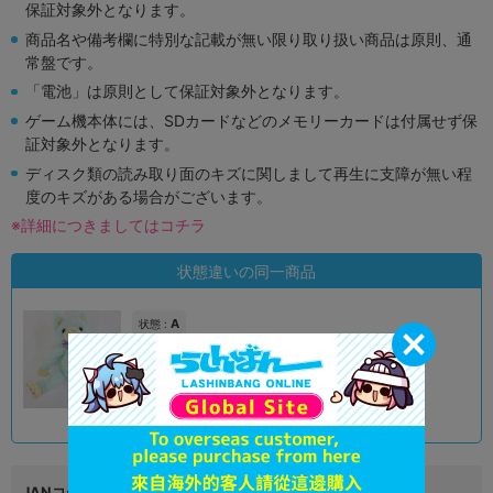
保証対象外となります。
商品名や備考欄に特別な記載が無い限り取り扱い商品は原則、通
常盤です。
「電池」は原則として保証対象外となります。
ゲーム機本体には、SDカードなどのメモリーカードは付属せず保
証対象外となります。
ディスク類の読み取り面のキズに関しまして再生に支障が無い程
度のキズがある場合がございます。
※詳細につきましてはコチラ
状態違いの同一商品
A
状態 :
オンライン
1,990
円 税込
品切状態
JANコード