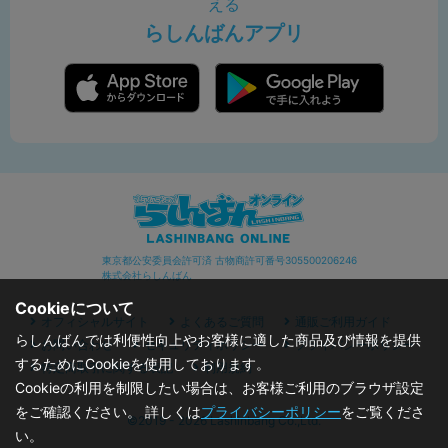
える
らしんばんアプリ
東京都公安委員会許可済 古物商許可番号305500206246
株式会社らしんばん
Cookieについて
オフィシャルサイト
よくあるご質問
通販ご利用ガイド
らしんばんでは利便性向上やお客様に適した商品及び情報を提供
お問い合わせ
セキュリティポリシー
プライバシーポリシー
するためにCookieを使用しております。
特定商取引に関する表記
利用規約
Cookieの利用を制限したい場合は、お客様ご利用のブラウザ設定
をご確認ください。 詳しくは
プライバシーポリシー
をご覧くださ
©2019 - 2026 Lashinbang Co.,Ltd.
い。