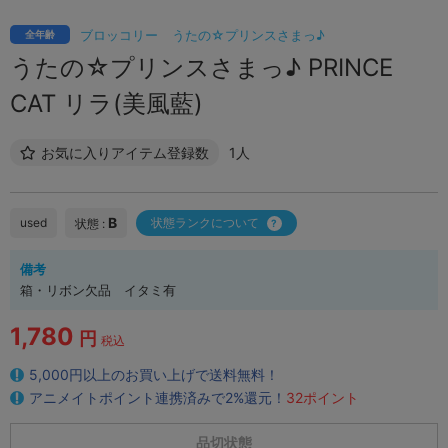
ブロッコリー
うたの☆プリンスさまっ♪
全年齢
うたの☆プリンスさまっ♪ PRINCE
CAT リラ(美風藍)
お気に入りアイテム登録数
1人
B
used
状態ランクについて
状態 :
備考
箱・リボン欠品 イタミ有
1,780
円
税込
5,000円以上のお買い上げで送料無料！
アニメイトポイント連携済みで2%還元！
32ポイント
品切状態