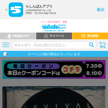
らしんばんアプリ
表示
LASHINBANG Co.,Ltd.
FREE - On the App Store
アニメ系中古販売・買取
年齢認証OFF
マイページ
通信買取
カートに
0
個の商品が入っています