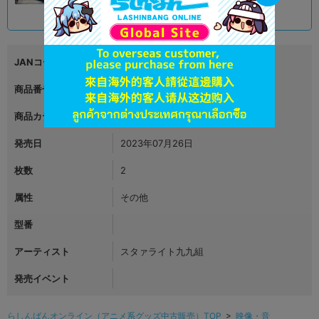
1,990
円 税込
品切状態
JANコード
商品番号
L06317916
商品カテゴリ
映像・音楽
発売日
2023年07月26日
枚数
2
属性
その他
型番
アーティスト
スタァライト九九組
発売イベント
らしんばんオンライン（アニメ系グッズ中古販売）TOP
>
映像・音