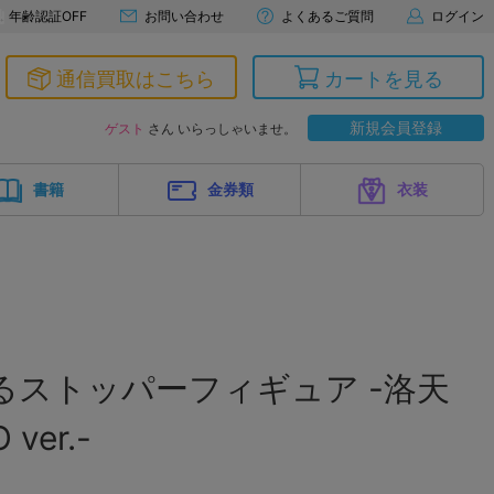
年齢認証OFF
お問い合わせ
よくあるご質問
ログイン
通信買取はこちら
カートを見る
新規会員登録
ゲスト
さん いらっしゃいませ。
書籍
金券類
衣装
るストッパーフィギュア -洛天
ver.-