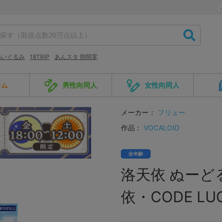
ぬいぐるみ
18TRIP
あんスタ 朔間零
ーム
男性向同人
女性向同人
メーカー：
フリュー
作品：
VOCALOID
全年齢
洛天依 ぬーど
依・CODE LUO 