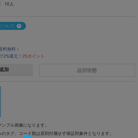
10人
について
で送料無料！
で2%還元！
25ポイント
追加
品切状態
サンプル画像になります。
みのタグ、コード類は原則付属せず保証対象外となります。