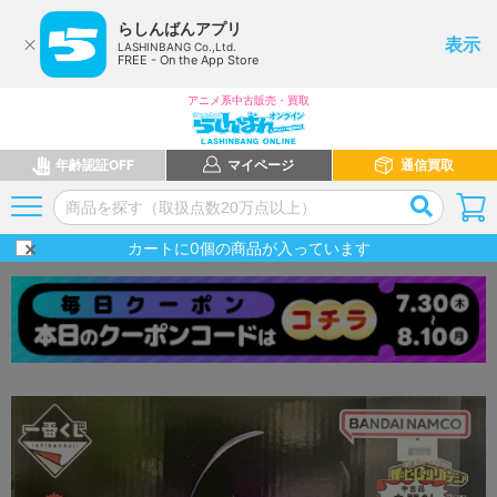
らしんばんアプリ
表示
LASHINBANG Co.,Ltd.
FREE - On the App Store
アニメ系中古販売・買取
年齢認証OFF
マイページ
通信買取
カートに
0
個の商品が入っています