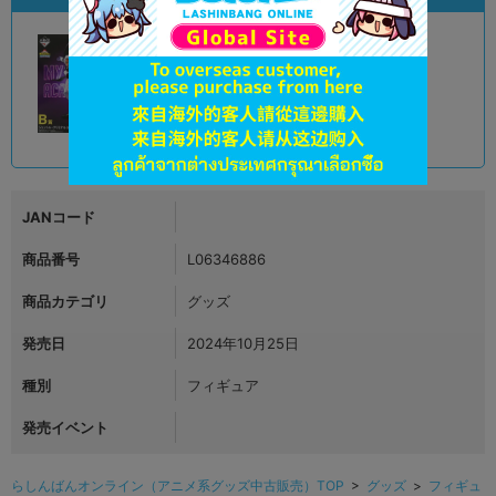
A
状態 :
オンライン
2,990
円 税込
品切状態
JANコード
商品番号
L06346886
商品カテゴリ
グッズ
発売日
2024年10月25日
種別
フィギュア
発売イベント
らしんばんオンライン（アニメ系グッズ中古販売）TOP
>
グッズ
>
フィギュ