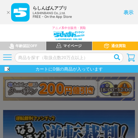
らしんばんアプリ
表示
LASHINBANG Co.,Ltd.
FREE - On the App Store
アニメ系中古販売・買取
年齢認証OFF
マイページ
通信買取
カートに
0
個の商品が入っています