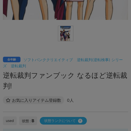
ソフトバンククリエイティブ
逆転裁判(逆転検事) シリー
全年齢
ズ
逆転裁判
逆転裁判ファンブック なるほど逆転裁
判!
お気に入りアイテム登録数
0人
B
used
状態ランクについて
状態 :