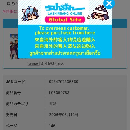
度のキズがある場合がございます。
※詳細につきましてはコチラ
状態違いの同一商品
A
状態 :
オンライン
2,490
円 税込
品切状態
JANコード
9784797335569
商品番号
L06359783
商品カテゴリ
書籍
発売日
2006年06月14日
ページ
146