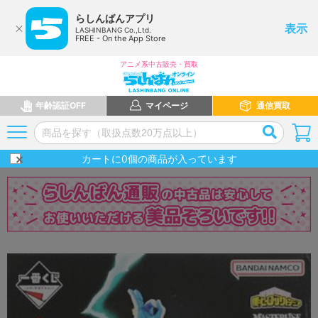
らしんばんアプリ
表示
LASHINBANG Co.,Ltd.
FREE - On the App Store
アニメ系中古販売・買取
年齢認証OFF
マイページ
通信買取
カートに
0
個の商品が入っています