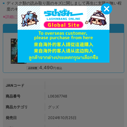
ディスク類の読み取り面のキズに関しまして再生に支障が無い程
度のキズがある場合がございます。
※詳細につきましてはコチラ
状態違いの同一商品
A
状態 :
オンライン
4,490
円 税込
品切状態
JANコード
商品番号
L06367748
商品カテゴリ
グッズ
発売日
2024年10月25日