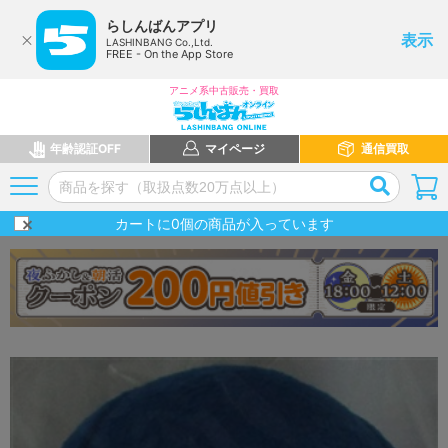
らしんばんアプリ
表示
LASHINBANG Co.,Ltd.
FREE - On the App Store
アニメ系中古販売・買取
年齢認証OFF
マイページ
通信買取
カートに
0
個の商品が入っています