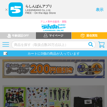
らしんばんアプリ
表示
LASHINBANG Co.,Ltd.
FREE - On the App Store
アニメ系中古販売・買取
年齢認証OFF
マイページ
通信買取
カートに
0
個の商品が入っています