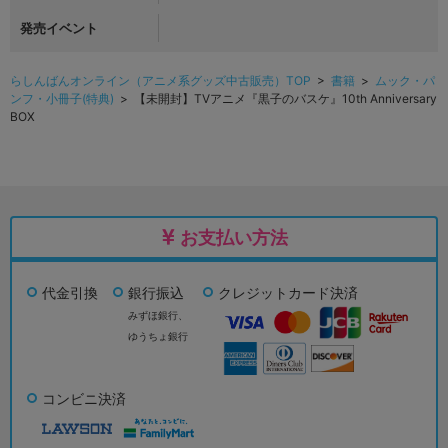
発売イベント
らしんばんオンライン（アニメ系グッズ中古販売）TOP
>
書籍
>
ムック・パ
ンフ・小冊子(特典)
> 【未開封】TVアニメ『黒子のバスケ』10th Anniversary
BOX
お支払い方法
代金引換
銀行振込
クレジットカード決済
みずほ銀行、
ゆうちょ銀行
コンビニ決済