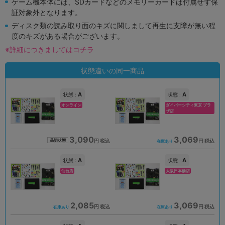
ゲーム機本体には、SDカードなどのメモリーカードは付属せず保
証対象外となります。
ディスク類の読み取り面のキズに関しまして再生に支障が無い程
度のキズがある場合がございます。
※詳細につきましてはコチラ
状態違いの同一商品
A
A
状態 :
状態 :
オンライン
ダイバーシティ東京 プラ
ザ店
3,090
3,069
円 税込
円 税込
品切状態
在庫あり
A
A
状態 :
状態 :
仙台店
大阪日本橋店
2,085
3,069
円 税込
円 税込
在庫あり
在庫あり