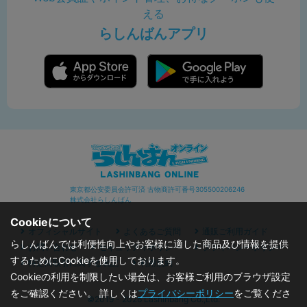
える
らしんばんアプリ
東京都公安委員会許可済 古物商許可番号305500206246
株式会社らしんばん
Cookieについて
オフィシャルサイト
よくあるご質問
通販ご利用ガイド
らしんばんでは利便性向上やお客様に適した商品及び情報を提供
お問い合わせ
セキュリティポリシー
プライバシーポリシー
するためにCookieを使用しております。
特定商取引に関する表記
利用規約
Cookieの利用を制限したい場合は、お客様ご利用のブラウザ設定
をご確認ください。 詳しくは
プライバシーポリシー
をご覧くださ
©2019 - 2026 Lashinbang Co.,Ltd.