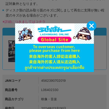
証対象外となります。
ディスク類の読み取り面のキズに関しまして再生に支障が無い程
度のキズがある場合がございます。
※詳細につきましてはコチラ
状態違いの同一商品
A
状態 :
オンライン
7,190
円 税込
品切状態
JANコード
4562390702019
商品番号
L06402330
商品カテゴリ
映像・音楽
発売日
2024年03月06日