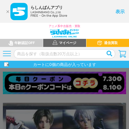
らしんばんアプリ
表示
LASHINBANG Co.,Ltd.
FREE - On the App Store
アニメ系中古販売・買取
年齢認証OFF
マイページ
通信買取
カートに
0
個の商品が入っています