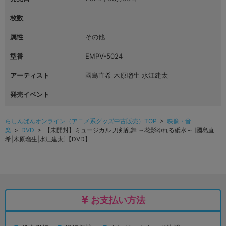
枚数
属性
その他
型番
EMPV-5024
アーティスト
國島直希 木原瑠生 水江建太
発売イベント
らしんばんオンライン（アニメ系グッズ中古販売）TOP
>
映像・音
楽
>
DVD
> 【未開封】ミュージカル 刀剣乱舞 ～花影ゆれる砥水～ [國島直
希|木原瑠生|水江建太]【DVD】
お支払い方法