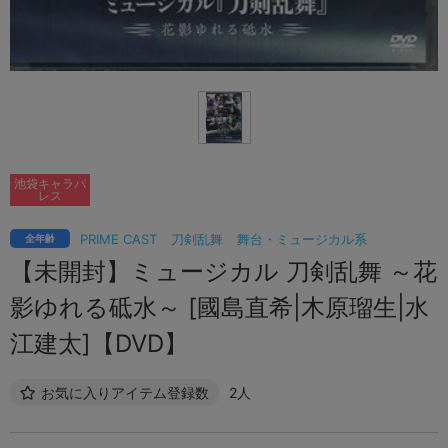
池袋キャラパ
レス
PRIME CAST
刀剣乱舞
舞台・ミュージカル系
全年齢
【未開封】ミュージカル 刀剣乱舞 ～花
影ゆれる砥水～ [國島直希|木原瑠生|水
江建太]【DVD】
お気に入りアイテム登録数
2人