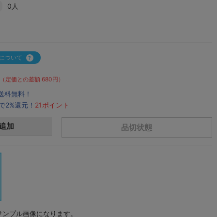
0人
について
（定価との差額 680円）
で送料無料！
で2%還元！
21ポイント
追加
品切状態
サンプル画像になります。