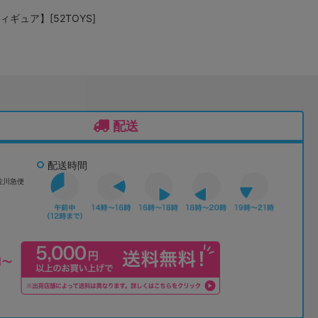
ギュア】[52TOYS]
配送
配送時間
佐川急便