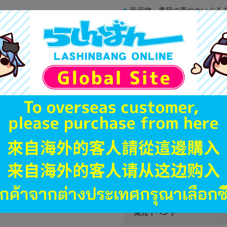
販促物、書籍の帯やぬいぐる
商品名や備考欄に特別な記載
「電池」は原則として保証対
ゲーム機本体には、SDカー
ディスク類の読み取り面のキ
す。
※詳細につきましてはコチラ
JANコード
商品番号
商品カテゴリ
発売日
種別
発売イベント