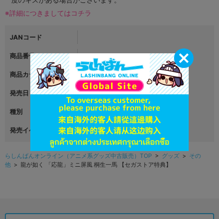
※詳細につきましてはコチラ
JANコード
商品番号
L06406024
商品カテゴリ
グッズ
発売日
2024年04月15日
種別
その他
発売イベント
らしんばんオンライン（アニメ系グッズ中古販売）TOP
>
グッズ
>
その
他
> 龍が如く 「応龍」ミニ屏風 桐生一馬 【セガストア特典】