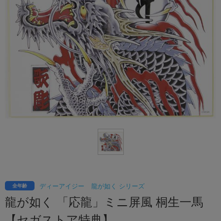
ディーアイジー
龍が如く シリーズ
全年齢
龍が如く 「応龍」ミニ屏風 桐生一馬
【セガストア特典】