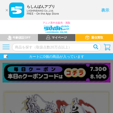
らしんばんアプリ
表示
LASHINBANG Co.,Ltd.
FREE - On the App Store
アニメ系中古販売・買取
年齢認証OFF
マイページ
通信買取
カートに
0
個の商品が入っています