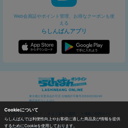
Web会員証やポイント管理、お得なクーポンも使
える
らしんばんアプリ
東京都公安委員会許可済 古物商許可番号305500206246
株式会社らしんばん
Cookieについて
オフィシャルサイト
よくあるご質問
通販ご利用ガイド
らしんばんでは利便性向上やお客様に適した商品及び情報を提供
お問い合わせ
セキュリティポリシー
プライバシーポリシー
するためにCookieを使用しております。
特定商取引に関する表記
利用規約