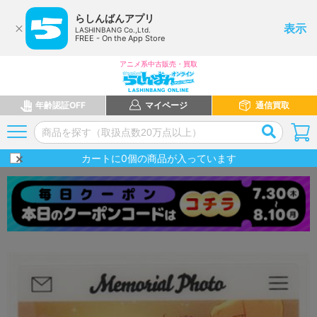
らしんばんアプリ
表示
LASHINBANG Co.,Ltd.
FREE - On the App Store
アニメ系中古販売・買取
年齢認証OFF
マイページ
通信買取
カートに
0
個の商品が入っています