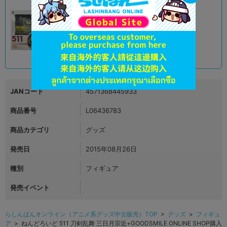
A
状態 :
オンライン
2,591
円 税込
品切状態
JANコード
4571368445933
商品番号
L06436783
商品カテゴリ
グッズ
発売日
2015年08月26日
種別
フィギュア
発売イベント
らしんばんオンライン（アニメ系グッズ中古販売）TOP
>
グッズ
>
フィギュ
ア
> ねんどろいど 511 刀剣乱舞 三日月宗近+GOODSMILE ONLINE SHOP購入