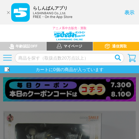
らしんばんアプリ
表示
LASHINBANG Co.,Ltd.
FREE - On the App Store
アニメ系中古販売・買取
年齢認証OFF
マイページ
通信買取
カートに
0
個の商品が入っています