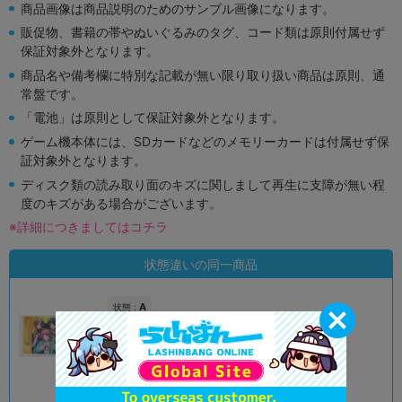
商品画像は商品説明のためのサンプル画像になります。
販促物、書籍の帯やぬいぐるみのタグ、コード類は原則付属せず
保証対象外となります。
商品名や備考欄に特別な記載が無い限り取り扱い商品は原則、通
常盤です。
「電池」は原則として保証対象外となります。
ゲーム機本体には、SDカードなどのメモリーカードは付属せず保
証対象外となります。
ディスク類の読み取り面のキズに関しまして再生に支障が無い程
度のキズがある場合がございます。
※詳細につきましてはコチラ
状態違いの同一商品
A
状態 :
オンライン
4,690
円 税込
品切状態