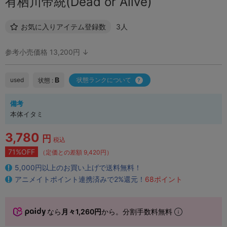
有栖川帝統(Dead or Alive)
お気に入りアイテム登録数
3人
参考小売価格 13,200円 ↓
B
used
状態ランクについて
状態 :
備考
本体イタミ
3,780
円
税込
71%OFF
（定価との差額 9,420円）
5,000円以上のお買い上げで送料無料！
アニメイトポイント連携済みで2%還元！
68ポイント
なら
月々1,260円
から。分割手数料無料