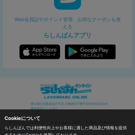
Web会員証やポイント管理、お得なクーポンも使
える
らしんばんアプリ
東京都公安委員会許可済 古物商許可番号305500206246
株式会社らしんばん
Cookieについて
オフィシャルサイト
よくあるご質問
通販ご利用ガイド
らしんばんでは利便性向上やお客様に適した商品及び情報を提供
お問い合わせ
セキュリティポリシー
プライバシーポリシー
するためにCookieを使用しております。