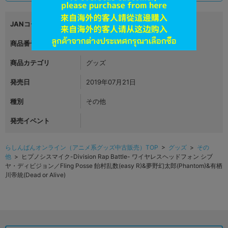
JANコード
4988003544034
商品番号
L06480821
商品カテゴリ
グッズ
発売日
2019年07月21日
種別
その他
発売イベント
らしんばんオンライン（アニメ系グッズ中古販売）TOP
>
グッズ
>
その
他
> ヒプノシスマイク-Division Rap Battle- ワイヤレスヘッドフォン シブ
ヤ・ディビジョン／Fling Posse 飴村乱数(easy R)&夢野幻太郎(Phantom)&有栖
川帝統(Dead or Alive)