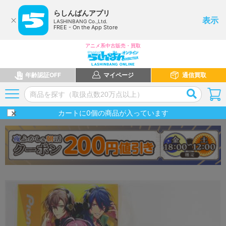
らしんばんアプリ
表示
LASHINBANG Co.,Ltd.
FREE - On the App Store
アニメ系中古販売・買取
年齢認証OFF
マイページ
通信買取
カートに
0
個の商品が入っています