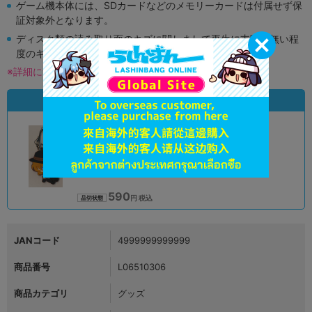
ゲーム機本体には、SDカードなどのメモリーカードは付属せず保
証対象外となります。
ディスク類の読み取り面のキズに関しまして再生に支障が無い程
度のキズがある場合がございます。
※詳細につきましてはコチラ
状態違いの同一商品
A
状態 :
オンライン
590
円 税込
品切状態
JANコード
4999999999999
商品番号
L06510306
商品カテゴリ
グッズ