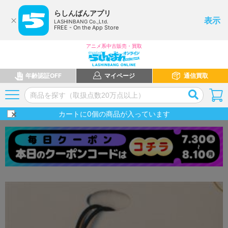
らしんばんアプリ
表示
LASHINBANG Co.,Ltd.
FREE - On the App Store
アニメ系中古販売・買取
年齢認証OFF
マイページ
通信買取
カートに
0
個の商品が入っています