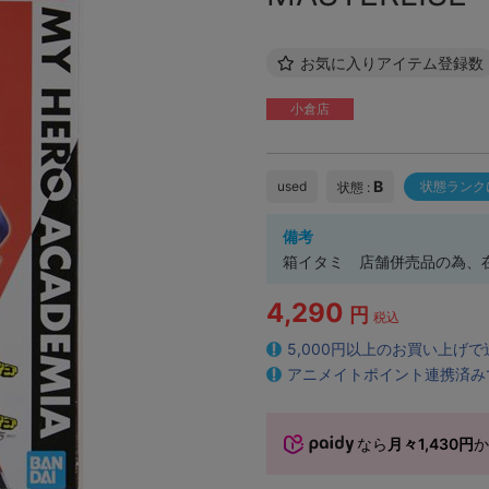
お気に入りアイテム登録数
小倉店
B
used
状態ランク
状態 :
備考
箱イタミ 店舗併売品の為、
4,290
円
税込
5,000円以上のお買い上げ
アニメイトポイント連携済み
なら
月々1,430円