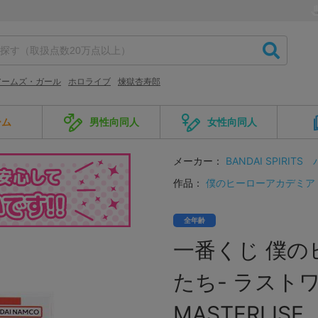
アームズ・ガール
ホロライブ
煉獄杏寿郎
ーム
男性向同人
女性向同人
メーカー：
BANDAI SPIRITS
作品：
僕のヒーローアカデミア
全年齢
一番くじ 僕の
たち- ラスト
MASTERLISE