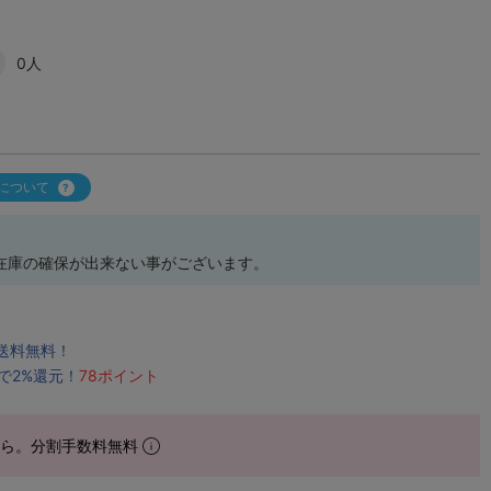
0人
について
在庫の確保が出来ない事がございます。
で送料無料！
で2%還元！
78ポイント
から。分割手数料無料