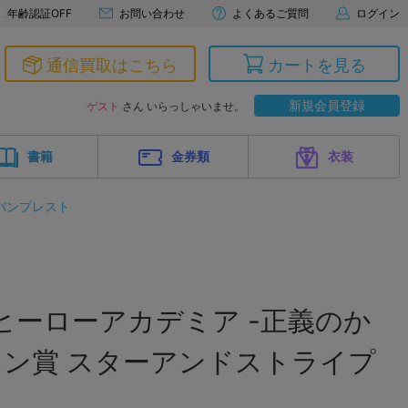
年齢認証OFF
お問い合わせ
よくあるご質問
ログイン
通信買取はこちら
カートを見る
新規会員登録
ゲスト
さん いらっしゃいませ。
書籍
金券類
衣装
バンプレスト
ヒーローアカデミア -正義のか
ワン賞 スターアンドストライプ