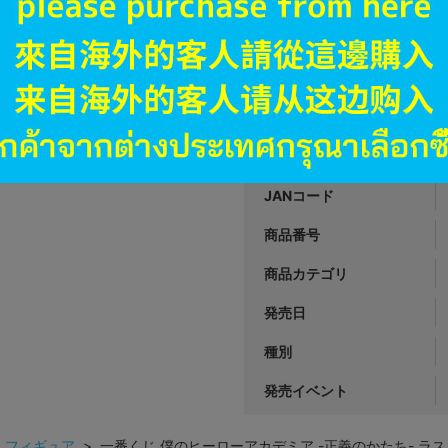
A
状態 :
オンライン
4,390
円 税
品切状態
JANコード
商品番号
商品カテゴリ
発売日
種別
発売イベント
>
フィギュア
> 一番くじ 僕のヒーローアカデミア -正義のかたち- ラスト