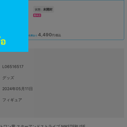
未開封
状態 :
熊本店
4,490
込
円 税込
在庫あり
L06516517
グッズ
2024年05月11日
フィギュア
ワン賞 スターアンドストライプ MASTERLISE