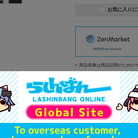
お気に入りに
商品画像は商品説明のための
販促物、書籍の帯やぬいぐる
商品名や備考欄に特別な記載
「電池」は原則として保証対
ゲーム機本体には、SDカー
ディスク類の読み取り面のキ
す。
※詳細につきましてはコチラ