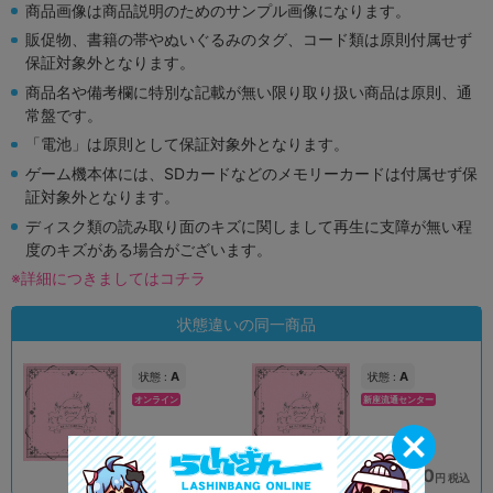
商品画像は商品説明のためのサンプル画像になります。
販促物、書籍の帯やぬいぐるみのタグ、コード類は原則付属せず
保証対象外となります。
商品名や備考欄に特別な記載が無い限り取り扱い商品は原則、通
常盤です。
「電池」は原則として保証対象外となります。
ゲーム機本体には、SDカードなどのメモリーカードは付属せず保
証対象外となります。
ディスク類の読み取り面のキズに関しまして再生に支障が無い程
度のキズがある場合がございます。
※詳細につきましてはコチラ
状態違いの同一商品
A
A
状態 :
状態 :
オンライン
新座流通センター
790
790
円 税込
円 税込
品切状態
在庫あり