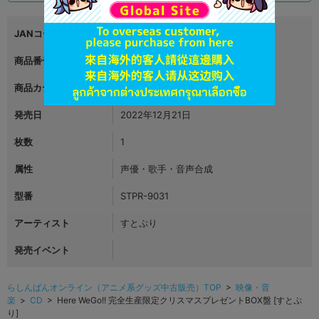
JANコード
4988031542750
商品番号
L06542815
商品カテゴリ
映像・音楽
発売日
2022年12月21日
枚数
1
属性
声優・歌手・音声合成
型番
STPR-9031
アーティスト
すとぷり
発売イベント
らしんばんオンライン（アニメ系グッズ中古販売）TOP
>
映像・音
楽
>
CD
> Here WeGo!! 完全生産限定クリスマスプレゼントBOX盤 [すとぷ
り]