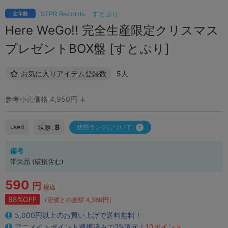
STPR Records
すとぷり
全年齢
Here WeGo!! 完全生産限定クリスマス
プレゼントBOX盤 [すとぷり]
お気に入りアイテム登録数
5人
参考小売価格 4,950円 ↓
B
used
状態ランクについて
状態 :
備考
帯欠品 (破損含む)
590
円
税込
88%OFF
（定価との差額 4,360円）
5,000円以上のお買い上げで送料無料！
アニメイトポイント連携済みで2%還元！
10ポイント