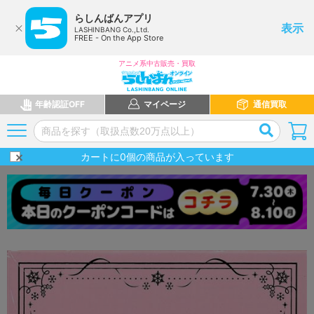
らしんばんアプリ
表示
LASHINBANG Co.,Ltd.
FREE - On the App Store
アニメ系中古販売・買取
年齢認証OFF
マイページ
通信買取
カートに
0
個の商品が入っています