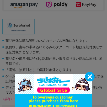
商品画像は商品説明のためのサンプル画像になります。
販促物、書籍の帯やぬいぐるみのタグ、コード類は原則付属せず
保証対象外となります。
商品名や備考欄に特別な記載が無い限り取り扱い商品は原則、通
常盤です。
「電池」は原則として保証対象外となります。
ゲーム機本体には、SDカードなどのメモリーカードは付属せず保
証対象外となります。
ディスク類の読み取り面のキズに関しまして再生に支障が無い程
度のキズがある場合がございます。
※詳細につきましてはコチラ