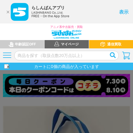
らしんばんアプリ
表示
LASHINBANG Co.,Ltd.
FREE - On the App Store
アニメ系中古販売・買取
年齢認証OFF
マイページ
通信買取
カートに
0
個の商品が入っています