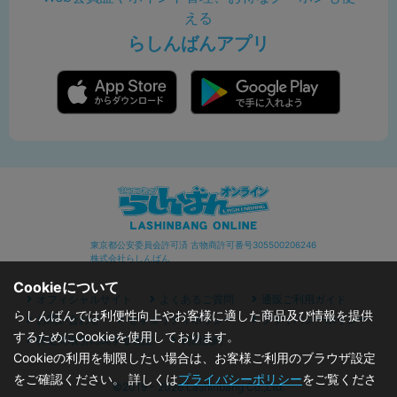
える
らしんばんアプリ
東京都公安委員会許可済 古物商許可番号305500206246
株式会社らしんばん
Cookieについて
オフィシャルサイト
よくあるご質問
通販ご利用ガイド
らしんばんでは利便性向上やお客様に適した商品及び情報を提供
お問い合わせ
セキュリティポリシー
プライバシーポリシー
するためにCookieを使用しております。
特定商取引に関する表記
利用規約
Cookieの利用を制限したい場合は、お客様ご利用のブラウザ設定
をご確認ください。 詳しくは
プライバシーポリシー
をご覧くださ
©2019 - 2026 Lashinbang Co.,Ltd.