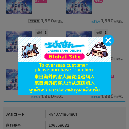
オンライン
豊橋店
1,390
1,390
円 税込
円 税込
品切状態
在庫あり
B
B
状態 :
状態 :
宇都宮店
大宮店
1,584
2,190
円 税込
円 税込
在庫あり
在庫あり
新入荷
A
A
状態 :
状態 :
イオンモール高岡店
アバンティ京都店
1,990
1,990
円 税込
円 税込
在庫あり
在庫あり
JANコード
4540774804801
商品番号
L06559632