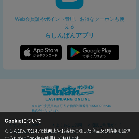
Web会員証やポイント管理、お得なクーポンも使
える
らしんばんアプリ
東京都公安委員会許可済 古物商許可番号305500206246
株式会社らしんばん
Cookieについて
オフィシャルサイト
よくあるご質問
通販ご利用ガイド
らしんばんでは利便性向上やお客様に適した商品及び情報を提供
お問い合わせ
セキュリティポリシー
プライバシーポリシー
するためにCookieを使用しております。