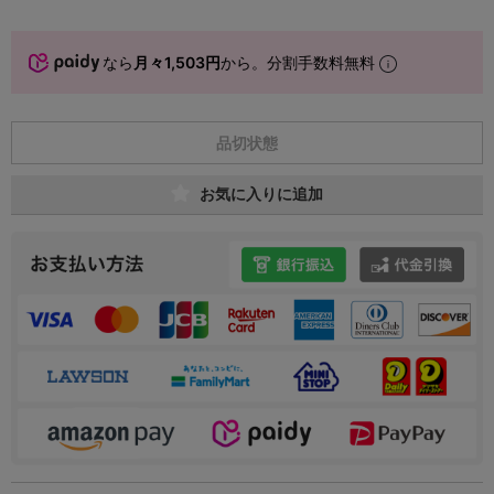
なら
月々1,503円
から。分割手数料無料
品切状態
お気に入りに追加