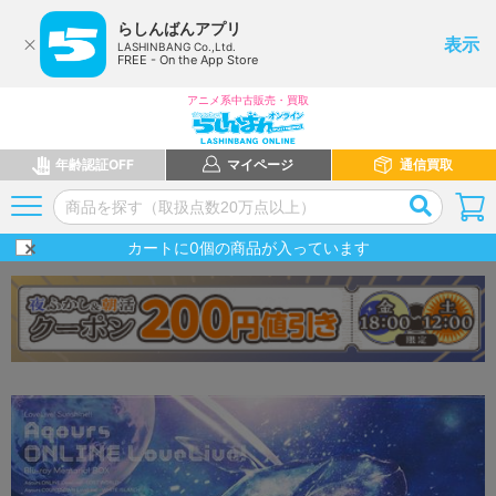
らしんばんアプリ
表示
LASHINBANG Co.,Ltd.
FREE - On the App Store
アニメ系中古販売・買取
年齢認証OFF
マイページ
通信買取
カートに
0
個の商品が入っています