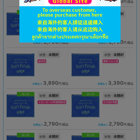
2,790
4,490
円 税込
円 税込
在庫あり
在庫あり
新入荷
未開封
未開封
状態 :
状態 :
天王寺店
浜松店
2,790
2,790
円 税込
円 税込
在庫あり
在庫あり
未開封
未開封
状態 :
状態 :
金沢店
博多マルイ店
3,890
3,390
円 税込
円 税込
在庫あり
在庫あり
新入荷
新入荷
未開封
未開封
状態 :
状態 :
イオンモール甲府昭和店
立川店2号館
2,790
2,790
円 税込
円 税込
在庫あり
在庫あり
新入荷
新入荷
未開封
未開封
状態 :
状態 :