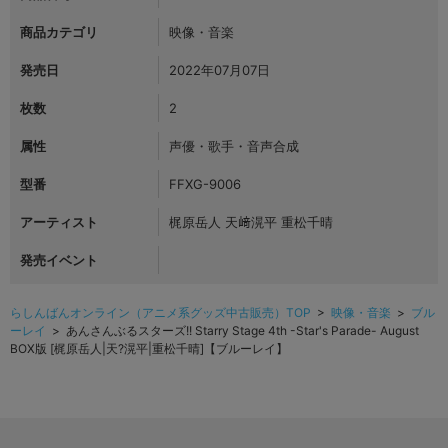
商品カテゴリ
映像・音楽
発売日
2022年07月07日
枚数
2
属性
声優・歌手・音声合成
型番
FFXG-9006
アーティスト
梶原岳人 天﨑滉平 重松千晴
発売イベント
らしんばんオンライン（アニメ系グッズ中古販売）TOP
>
映像・音楽
>
ブル
ーレイ
> あんさんぶるスターズ!! Starry Stage 4th -Star's Parade- August
BOX版 [梶原岳人|天?滉平|重松千晴]【ブルーレイ】