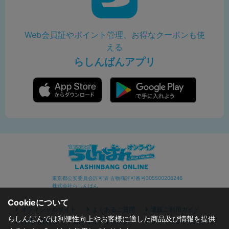
Web会員証やポイント管理、お得なクーポンも使
える
らしんばんアプリ
東京都公安委員会許可済 古物商許可番号305500206246
株式会社らしんばん
Cookieについて
オフィシャルサイト
よくあるご質問
通販ご利用ガイド
らしんばんでは利便性向上やお客様に適した商品及び情報を提供
お問い合わせ
セキュリティポリシー
プライバシーポリシー