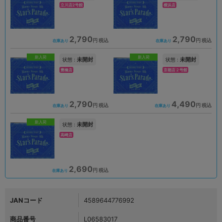
立川店2号館
横浜店
2,790
2,790
円 税込
円 税込
在庫あり
在庫あり
新入荷
新入荷
未開封
未開封
状態 :
状態 :
豊橋店
京都店２号館
2,790
4,490
円 税込
円 税込
在庫あり
在庫あり
新入荷
未開封
状態 :
高崎店
2,690
円 税込
在庫あり
JANコード
4589644776992
商品番号
L06583017