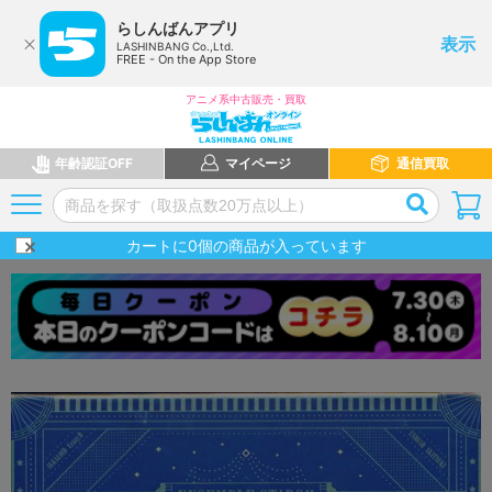
らしんばんアプリ
表示
LASHINBANG Co.,Ltd.
FREE - On the App Store
アニメ系中古販売・買取
年齢認証OFF
マイページ
通信買取
カートに
0
個の商品が入っています