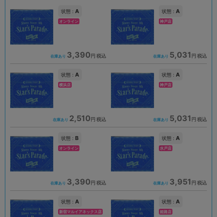
A
A
状態 :
状態 :
オンライン
神戸店
3,390
5,031
円 税込
円 税込
在庫あり
在庫あり
A
A
状態 :
状態 :
横浜店
神戸店
2,510
5,031
円 税込
円 税込
在庫あり
在庫あり
B
A
状態 :
状態 :
オンライン
水戸店
3,390
3,951
円 税込
円 税込
在庫あり
在庫あり
A
A
状態 :
状態 :
新宿マルイアネックス店
姫路店