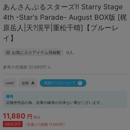
あんさんぶるスターズ!! Starry Stage
4th -Star's Parade- August BOX版 [梶
原岳人|天?滉平|重松千晴]【ブルーレ
イ】
お気に入りアイテム登録数
0人
参考小売価格 22,880円 ↓
A
used
状態ランクについて
状態 :
備考
店舗併売品の為、在庫の確保が出来ない事がございます。
11,880
円
税込
48%OFF
（定価との差額 11,000円）