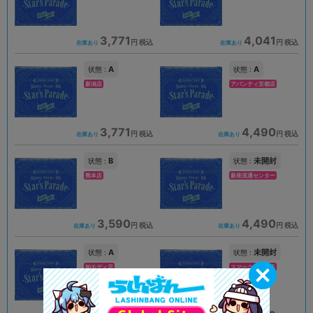
3,771
4,041
円 税込
円 税込
在庫あり
在庫あり
A
A
状態 :
状態 :
新潟店
アバンティ京都店
3,771
4,490
円 税込
円 税込
在庫あり
在庫あり
B
未開封
状態 :
状態 :
熊本店
新座流通センター
3,590
4,490
円 税込
円 税込
在庫あり
在庫あり
A
未開封
状態 :
状態 :
柏モディ店
スマーク伊勢崎店