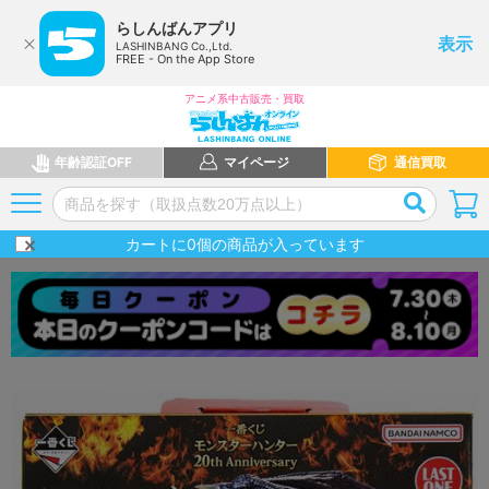
らしんばんアプリ
表示
LASHINBANG Co.,Ltd.
FREE - On the App Store
アニメ系中古販売・買取
年齢認証OFF
マイページ
通信買取
カートに
0
個の商品が入っています