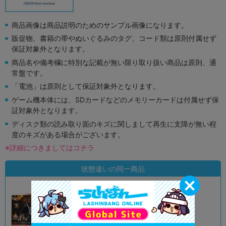
商品画像は商品説明のためのサンプル画像になります。
販促物、書籍の帯やぬいぐるみのタグ、コード類は原則付属せず
保証対象外となります。
商品名や備考欄に特別な記載が無い限り取り扱い商品は原則、通
常盤です。
「電池」は原則として保証対象外となります。
ゲーム機本体には、SDカードなどのメモリーカードは付属せず保
証対象外となります。
ディスク類の読み取り面のキズに関しまして再生に支障が無い程
度のキズがある場合がございます。
※詳細につきましてはコチラ
状態違いの同一商品
A
状態 :
オンライン