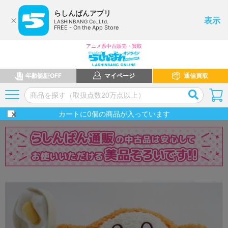
らしんばんアプリ
表示
LASHINBANG Co.,Ltd.
FREE - On the App Store
アニメ系中古販売・買取
年齢認証OFF
マイページ
通信買取
カートに
0
個の商品が入っています