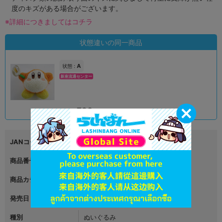
度のキズがある場合がございます。
※詳細につきましてはコチラ
状態違いの同一商品
A
状態 :
新座流通センター
790
円 税込
在庫あり
JANコード
4582702279633
商品番号
L06633384
商品カテゴリ
グッズ
発売日
2025年01月25日
種別
ぬいぐるみ