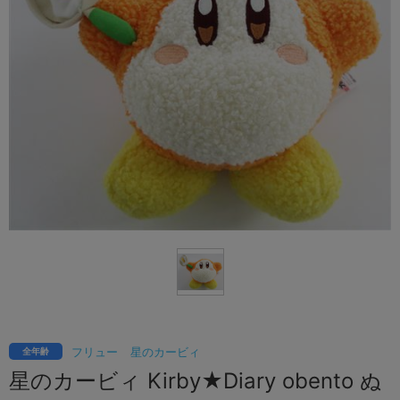
フリュー
星のカービィ
全年齢
星のカービィ Kirby★Diary obento ぬ