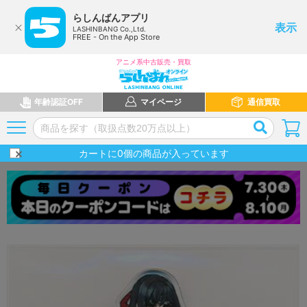
らしんばんアプリ
表示
LASHINBANG Co.,Ltd.
FREE - On the App Store
アニメ系中古販売・買取
年齢認証OFF
マイページ
通信買取
カートに
0
個の商品が入っています