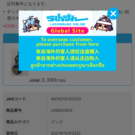
証対象外となります。
ディスク類の読み取り面のキズに関しまして再生に支障が無い程
度のキズがある場合がございます。
※詳細につきましてはコチラ
状態違いの同一商品
A
状態 :
オンライン
3,390
円 税込
品切状態
JANコード
4976219120333
商品番号
L06650453
商品カテゴリ
グッズ
発売日
2021年10月25日