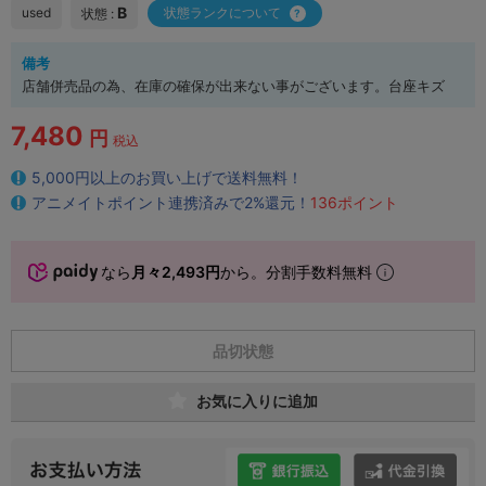
B
used
状態ランクについて
状態 :
備考
店舗併売品の為、在庫の確保が出来ない事がございます。台座キズ
7,480
円
税込
5,000円以上のお買い上げで送料無料！
アニメイトポイント連携済みで2%還元！
136ポイント
なら
月々2,493円
から。分割手数料無料
品切状態
お気に入りに追加