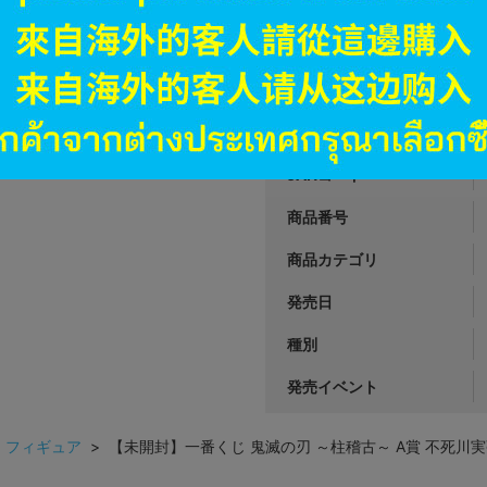
オンライン
9,990
円 税
品切状態
JANコード
商品番号
商品カテゴリ
発売日
種別
発売イベント
>
フィギュア
> 【未開封】一番くじ 鬼滅の刃 ～柱稽古～ A賞 不死川実弥 