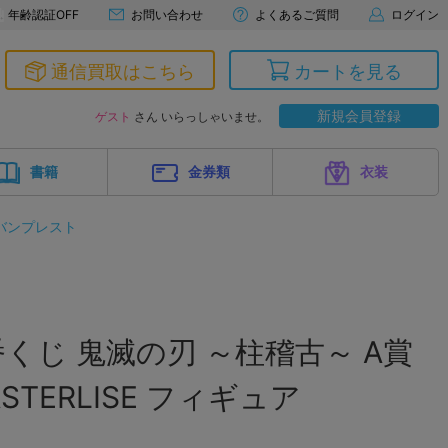
年齢認証OFF
お問い合わせ
よくあるご質問
ログイン
通信買取はこちら
カートを見る
新規会員登録
ゲスト
さん いらっしゃいませ。
書籍
金券類
衣装
バンプレスト
くじ 鬼滅の刃 ～柱稽古～ A賞
STERLISE フィギュア