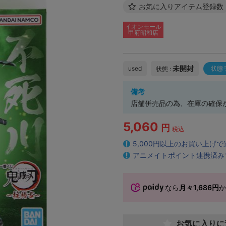
お気に入りアイテム登録数
イオンモール
甲府昭和店
未開封
used
状態
状態 :
備考
店舗併売品の為、在庫の確保
5,060
円
税込
5,000円以上のお買い上げ
アニメイトポイント連携済み
なら
月々1,686円
お気に入りに