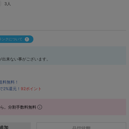
3人
ランクについて
が出来ない事がございます。
で送料無料！
で2%還元！
92ポイント
から。分割手数料無料
追加
品切状態