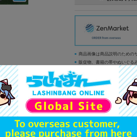
商品画像は商品説明のための
販促物、書籍の帯やぬいぐる
商品名や備考欄に特別な記載
「電池」は原則として保証対
ゲーム機本体には、SDカー
ディスク類の読み取り面のキ
す。
※詳細につきましてはコチラ
A
状態 :