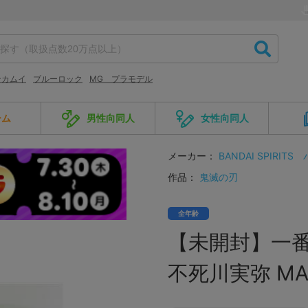
ンカムイ
ブルーロック
MG プラモデル
ーム
男性向同人
女性向同人
メーカー：
BANDAI SPIRITS
作品：
鬼滅の刃
全年齢
【未開封】一番
不死川実弥 MA