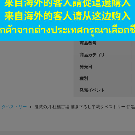
1,690
円 税
品切状態
JANコード
商品番号
商品カテゴリ
発売日
種別
発売イベント
>
タペストリー
> 鬼滅の刃 柱稽古編 描き下ろし半裁タペストリー 伊黒