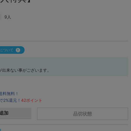
9人
について
が出来ない事がございます。
で送料無料！
で2%還元！
42ポイント
追加
品切状態