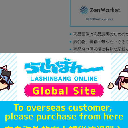
商品画像は商品説明のための
販促物、書籍の帯やぬいぐる
商品名や備考欄に特別な記載
「電池」は原則として保証対
ゲーム機本体には、SDカー
ディスク類の読み取り面のキ
す。
※詳細につきましてはコチラ
A
状態 :
オンライン