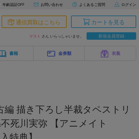
年齢認証OFF
お問い合わせ
よくあるご質問
ログイン
通信買取はこちら
カートを見る
新規会員登録
ゲスト
さん いらっしゃいませ。
書籍
金券類
衣装
古編 描き下ろし半裁タペストリ
&不死川実弥 【アニメイト
購入特典】