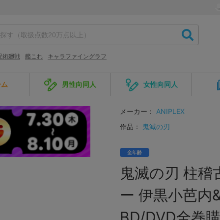
呪術廻戦
艦これ
キャラファイングラフ
ーム
男性向同人
女性向同人
メーカー：
ANIPLEX
作品：
鬼滅の刃
全年齢
鬼滅の刃 柱稽
ー 伊黒小芭内
BD/DVD全巻