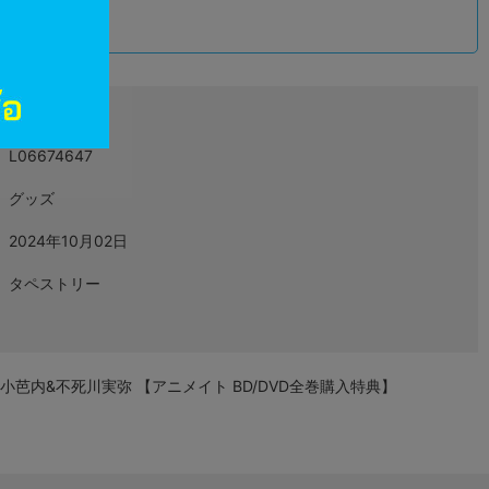
込
L06674647
グッズ
2024年10月02日
タペストリー
小芭内&不死川実弥 【アニメイト BD/DVD全巻購入特典】