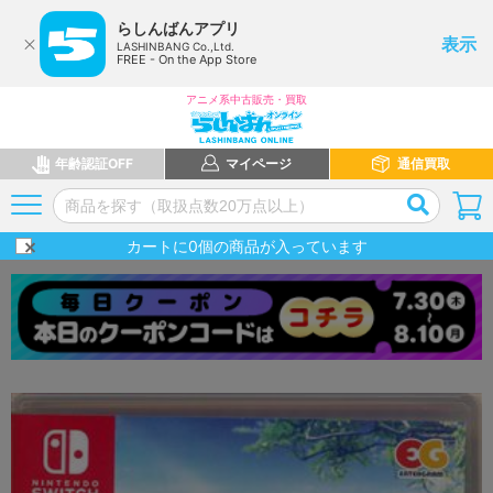
らしんばんアプリ
表示
LASHINBANG Co.,Ltd.
FREE - On the App Store
アニメ系中古販売・買取
年齢認証OFF
マイページ
通信買取
カートに
0
個の商品が入っています