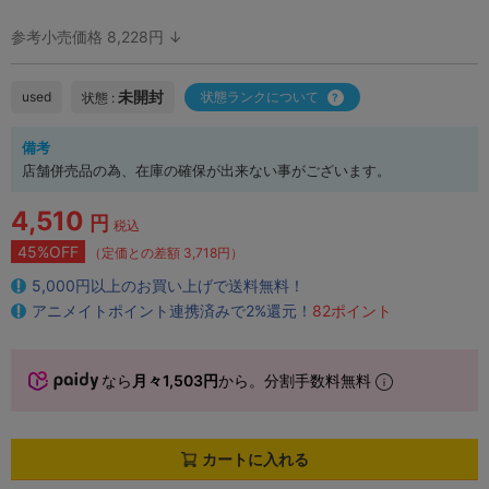
参考小売価格 8,228円 ↓
未開封
used
状態ランクについて
状態 :
備考
店舗併売品の為、在庫の確保が出来ない事がございます。
4,510
円
税込
45%OFF
（定価との差額 3,718円）
5,000円以上のお買い上げで送料無料！
アニメイトポイント連携済みで2%還元！
82ポイント
なら
月々1,503円
から。分割手数料無料
カートに入れる