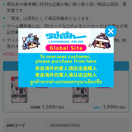
商品名や備考欄に特別な記載が無い限り取り扱い商品は原則、通
常盤です。
「電池」は原則として保証対象外となります。
ゲーム機本体には、SDカードなどのメモリーカードは付属せず保
証対象外となります。
ディスク類の読み取り面のキズに関しまして再生に支障が無い程
度のキズがある場合がございます。
※詳細につきましてはコチラ
状態違いの同一商品
A
A
状態 :
状態 :
オンライン
大阪梅田店
1,290
1,990
円 税込
円 税込
品切状態
在庫あり
JANコード
4935066607602