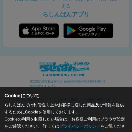
える
らしんばんアプリ
東京都公安委員会許可済 古物商許可番号305500206246
株式会社らしんばん
Cookieについて
オフィシャルサイト
よくあるご質問
通販ご利用ガイド
らしんばんでは利便性向上やお客様に適した商品及び情報を提供
お問い合わせ
セキュリティポリシー
プライバシーポリシー
するためにCookieを使用しております。
特定商取引に関する表記
利用規約
Cookieの利用を制限したい場合は、お客様ご利用のブラウザ設定
をご確認ください。 詳しくは
プライバシーポリシー
をご覧くださ
©2019 - 2026 Lashinbang Co.,Ltd.