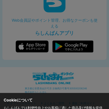
Web会員証やポイント管理、お得なクーポンも使
える
らしんばんアプリ
東京都公安委員会許可済 古物商許可番号305500206246
株式会社らしんばん
Cookieについて
オフィシャルサイト
よくあるご質問
通販ご利用ガイド
らしんばんでは利便性向上やお客様に適した商品及び情報を提供
お問い合わせ
セキュリティポリシー
プライバシーポリシー