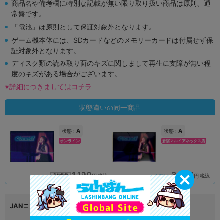
商品名や備考欄に特別な記載が無い限り取り扱い商品は原則、通
常盤です。
「電池」は原則として保証対象外となります。
ゲーム機本体には、SDカードなどのメモリーカードは付属せず保
証対象外となります。
ディスク類の読み取り面のキズに関しまして再生に支障が無い程
度のキズがある場合がございます。
※詳細につきましてはコチラ
状態違いの同一商品
A
A
状態 :
状態 :
オンライン
新宿マルイアネックス店
1,190
3,410
円 税込
円 税込
品切状態
在庫あり
JANコード
4524135166067