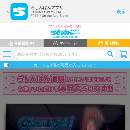
らしんばんアプリ
表示
LASHINBANG Co.,Ltd.
FREE - On the App Store
アニメ系中古販売・買取
年齢認証OFF
マイページ
通信買取
カートに
0
個の商品が入っています