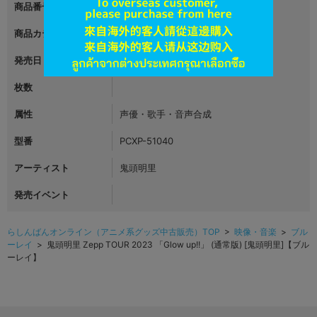
商品番号
L06684637
商品カテゴリ
映像・音楽
発売日
2024年02月14日
枚数
属性
声優・歌手・音声合成
型番
PCXP-51040
アーティスト
鬼頭明里
発売イベント
らしんばんオンライン（アニメ系グッズ中古販売）TOP
>
映像・音楽
>
ブル
ーレイ
> 鬼頭明里 Zepp TOUR 2023 「Glow up!!」 (通常版) [鬼頭明里]【ブル
ーレイ】