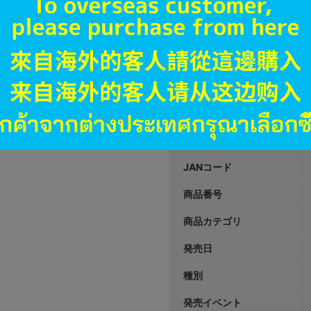
A
状態 :
オンライン
6,980
円 税
品切状態
JANコード
商品番号
商品カテゴリ
発売日
種別
発売イベント