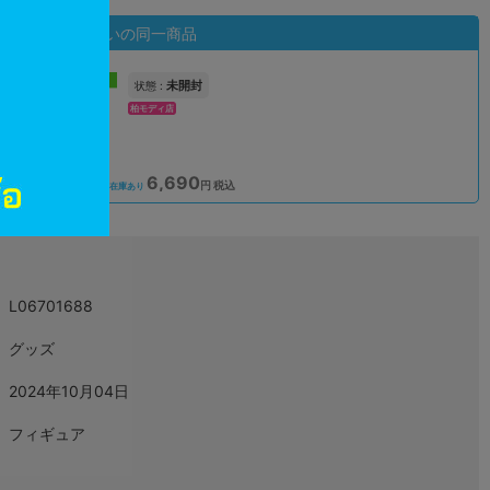
状態違いの同一商品
新入荷
未開封
状態 :
柏モディ店
6,690
込
円 税込
在庫あり
L06701688
グッズ
2024年10月04日
フィギュア