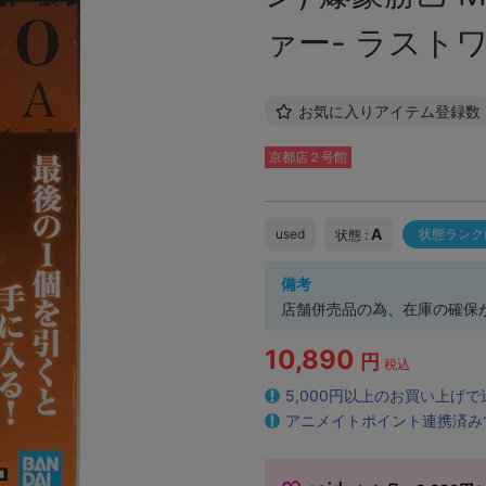
ァー- ラストワ
お気に入りアイテム登録数
京都店２号館
A
used
状態ランク
状態 :
備考
店舗併売品の為、在庫の確保
10,890
円
税込
5,000円以上のお買い上げ
アニメイトポイント連携済み