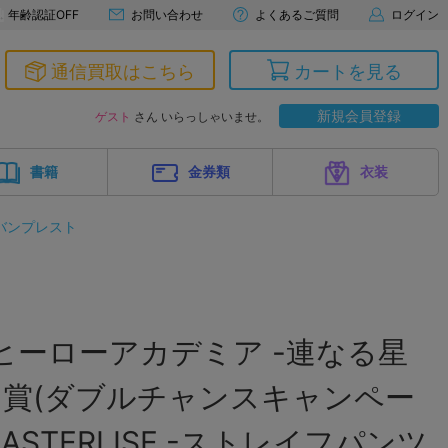
年齢認証OFF
お問い合わせ
よくあるご質問
ログイン
通信買取はこちら
カートを見る
新規会員登録
ゲスト
さん いらっしゃいませ。
書籍
金券類
衣装
バンプレスト
ヒーローアカデミア -連なる星
ン賞(ダブルチャンスキャンペー
ASTERLISE -ストレイフパンツ