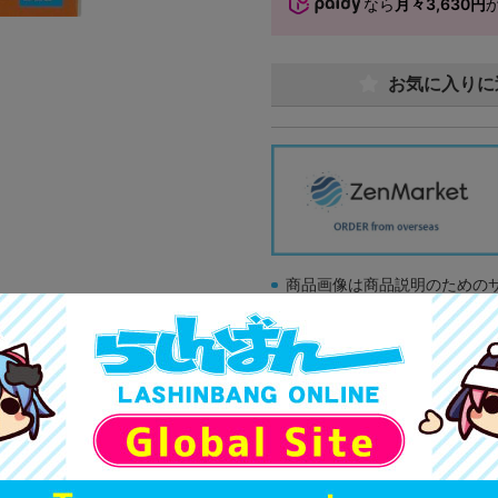
なら
月々3,630円
お気に入りに
商品画像は商品説明のための
販促物、書籍の帯やぬいぐる
商品名や備考欄に特別な記載
「電池」は原則として保証対
ゲーム機本体には、SDカー
ディスク類の読み取り面のキ
す。
※詳細につきましてはコチラ