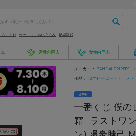
 ろふまお
ポケモン ぬいぐるみ
呪術廻戦
ーム
男性向同人
女性向同人
メーカー：
BANDAI SPIRITS
作品：
僕のヒーローアカデミア
全年齢
一番くじ 僕の
霜- ラストワ
ン) 爆豪勝己 M