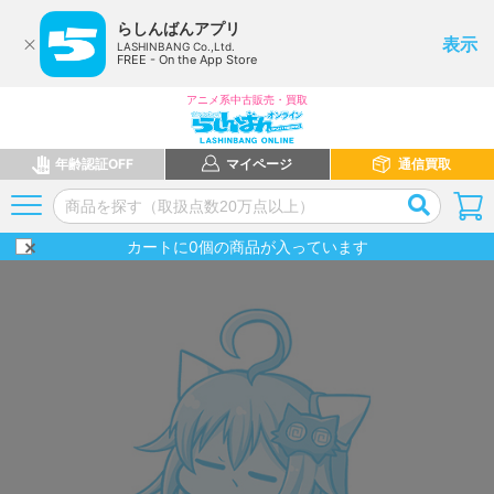
らしんばんアプリ
表示
LASHINBANG Co.,Ltd.
FREE - On the App Store
アニメ系中古販売・買取
年齢認証OFF
マイページ
通信買取
カートに
0
個の商品が入っています