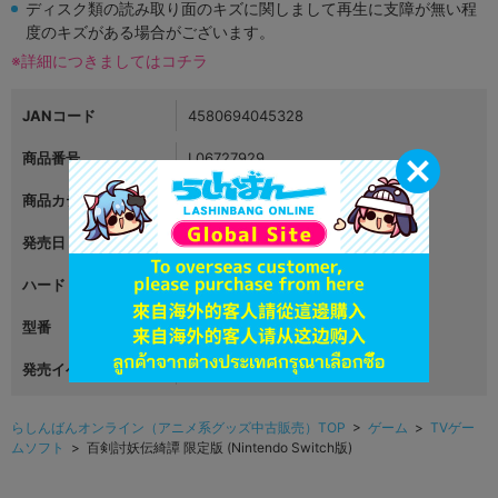
ディスク類の読み取り面のキズに関しまして再生に支障が無い程
度のキズがある場合がございます。
※詳細につきましてはコチラ
JANコード
4580694045328
商品番号
L06727929
商品カテゴリ
ゲーム
発売日
2025年05月15日
ハード
Nintendo Switch
型番
YASA-00003
発売イベント
らしんばんオンライン（アニメ系グッズ中古販売）TOP
>
ゲーム
>
TVゲー
ムソフト
> 百剣討妖伝綺譚 限定版 (Nintendo Switch版)