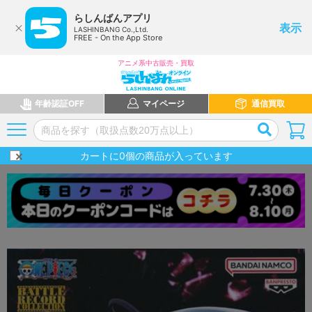
らしんばんアプリ
表示
LASHINBANG Co.,Ltd.
FREE - On the App Store
アニメ系中古販売・買取
年齢認証OFF
マイページ
通信買取
カートに
0
個の商品が入っています