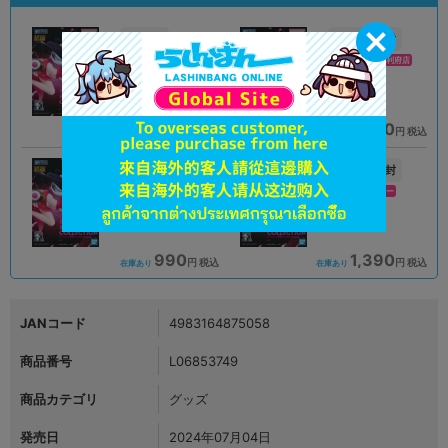
A
未開封
状態 :
状態 :
オンライン
イオンモール新利府店
1,290
1,290
円 税込
円 税込
品切状態
在庫あり
新入荷
未開封
未開封
状態 :
状態 :
アリオ倉敷店
新座流通センター
990
1,390
円 税込
円 税込
在庫あり
在庫あり
JANコード
4983164875058
商品番号
L06853749
商品カテゴリ
グッズ
発売日
2024年07月04日