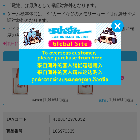
「電池」は原則として保証対象外となります。
ゲーム機本体には、SDカードなどのメモリーカードは付属せず保
証対象外となります。
ディスク類の読み取り面のキズに関しまして再生に支障が無い程
度のキズがある場合がございます。
※詳細につきましてはコチラ
状態違いの同一商品
A
B
状態 :
状態 :
オンライン
モラージュ菖蒲店
1,990
1,690
円 税込
円 税込
品切状態
在庫あり
JANコード
4580642978852
商品番号
L06970335