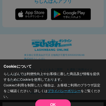
らしんばんアプリ
東京都公安委員会許可済 古物商許可番号305500206246
株式会社らしんばん
Cookieについて
オフィシャルサイト
よくあるご質問
通販ご利用ガイド
らしんばんでは利便性向上やお客様に適した商品及び情報を提供
お問い合わせ
セキュリティポリシー
プライバシーポリシー
するためにCookieを使用しております。
特定商取引に関する表記
利用規約
Cookieの利用を制限したい場合は、お客様ご利用のブラウザ設定
をご確認ください。 詳しくは
プライバシーポリシー
をご覧くださ
©2019 - 2026 Lashinbang Co.,Ltd.
い。
OK