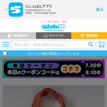
らしんばんアプリ
表示
LASHINBANG Co.,Ltd.
FREE - On the App Store
アニメ系中古販売・買取
年齢認証OFF
マイページ
通信買取
カートに
0
個の商品が入っています