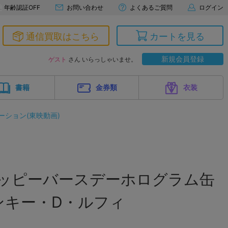
年齢認証OFF
お問い合わせ
よくあるご質問
ログイン
通信買取はこちら
カートを見る
新規会員登録
ゲスト
さん いらっしゃいませ。
書籍
金券類
衣装
ーション(東映動画)
E ハッピーバースデーホログラム缶
モンキー・D・ルフィ