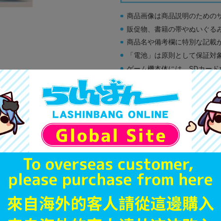
商品画像は商品説明のための
販促物、書籍の帯やぬいぐる
商品名や備考欄に特別な記載
「電池」は原則として保証対
ゲーム機本体には、SDカー
ディスク類の読み取り面のキ
す。
※詳細につきましてはコチラ
A
状態 :
オンライン
890
円 税
品切状態