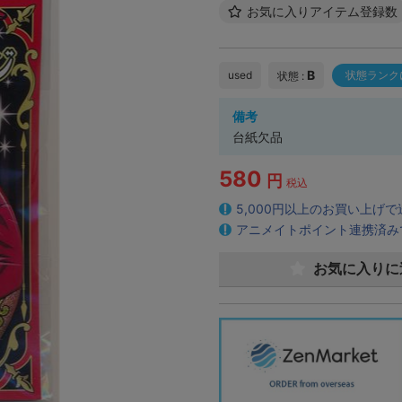
お気に入りアイテム登録数
B
used
状態ランク
状態 :
備考
台紙欠品
580
円
税込
5,000円以上のお買い上げ
アニメイトポイント連携済み
お気に入りに