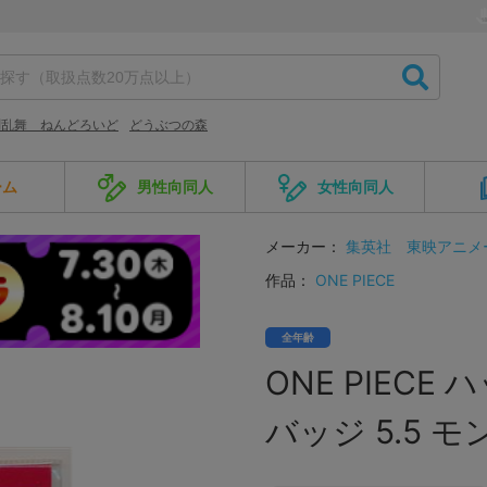
剣乱舞 ねんどろいど
どうぶつの森
ーム
男性向同人
女性向同人
メーカー：
集英社
東映アニメ
作品：
ONE PIECE
全年齢
ONE PIEC
バッジ 5.5 