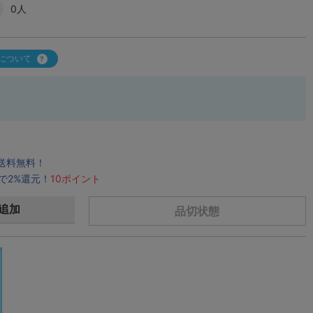
0人
について
で送料無料！
で2%還元！
10ポイント
追加
品切状態