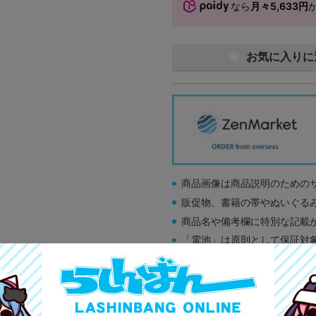
なら
月々5,633円
お気に入りに
商品画像は商品説明のための
販促物、書籍の帯やぬいぐる
商品名や備考欄に特別な記載
「電池」は原則として保証対
ゲーム機本体には、SDカー
ディスク類の読み取り面のキ
す。
※詳細につきましてはコチラ