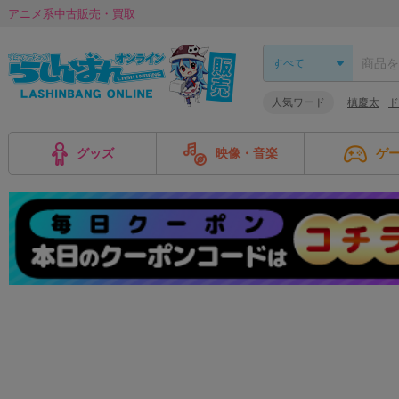
アニメ系中古販売・買取
人気ワード
槙慶太
ド
グッズ
映像・音楽
ゲ