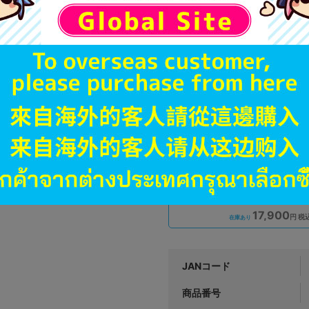
A
状態 :
オンライン
19,900
円 税
品切状態
新入荷
B
状態 :
オンライン
17,900
円 税
在庫あり
JANコード
商品番号