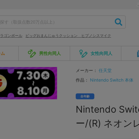
ラゴンボール
ビッグおまんじゅうクッション ヒプノシスマイク
ーム
男性向同人
女性向同人
メーカー：
任天堂
作品：
Nintendo Switch 本体
全年齢
Nintendo Sw
ー/(R) ネオン