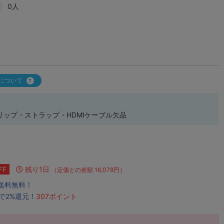
0人
について
グリップ・ストラップ・HDMIケーブル欠品
FF
残り1日
（定価との差額 16,078円）
で送料無料！
で2%還元！
307ポイント