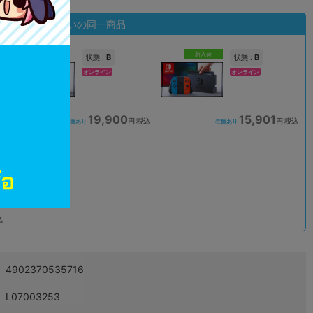
状態違いの同一商品
新入荷
B
B
状態 :
状態 :
オンライン
オンライン
19,900
15,901
込
円 税込
円 税込
在庫あり
在庫あり
込
4902370535716
L07003253