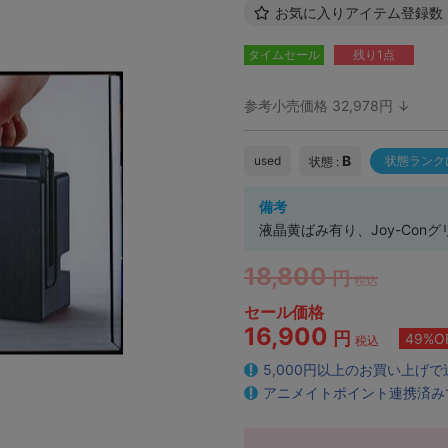
お気に入りアイテム登録数
タイムセール
残り1点
参考小売価格 32,978円 ↓
B
used
状態ランク
状態 :
備考
液晶黄ばみ有り、Joy-Con
18,800
円
税込
セール価格
16,900
円
49%O
税込
5,000円以上のお買い上げ
アニメイトポイント連携済み