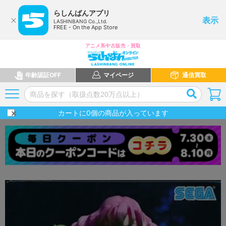
らしんばんアプリ
表示
LASHINBANG Co.,Ltd.
FREE - On the App Store
アニメ系中古販売・買取
年齢認証OFF
マイページ
通信買取
カートに
0
個の商品が入っています