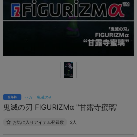
セガ
鬼滅の刃
全年齢
鬼滅の刃 FIGURIZMα "甘露寺蜜璃"
お気に入りアイテム登録数
2人