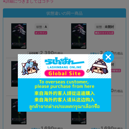
※詳細につきましてはコチラ
状態違いの同一商品
A
未開封
状態 :
状態 :
オンライン
横浜スカイビル店
2,390
2,490
円 税込
円 税込
品切状態
在庫あり
未開封
未開封
状態 :
状態 :
イオンモール旭川駅前店
イオンモール旭川駅前店
2,290
2,290
円 税込
円 税込
在庫あり
在庫あり
未開封
B
状態 :
状態 :
神戸店
松山店
1,690
1,690
円 税込
円 税込