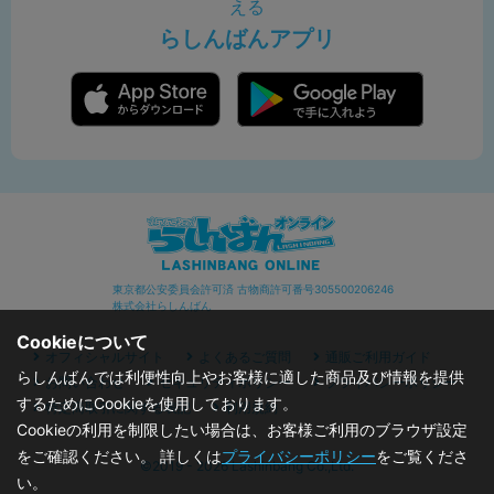
える
らしんばんアプリ
東京都公安委員会許可済 古物商許可番号305500206246
株式会社らしんばん
Cookieについて
オフィシャルサイト
よくあるご質問
通販ご利用ガイド
らしんばんでは利便性向上やお客様に適した商品及び情報を提供
お問い合わせ
セキュリティポリシー
プライバシーポリシー
するためにCookieを使用しております。
特定商取引に関する表記
利用規約
Cookieの利用を制限したい場合は、お客様ご利用のブラウザ設定
をご確認ください。 詳しくは
プライバシーポリシー
をご覧くださ
©2019 - 2026 Lashinbang Co.,Ltd.
い。