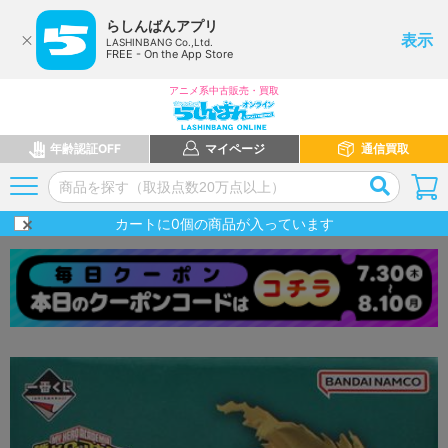
らしんばんアプリ
表示
LASHINBANG Co.,Ltd.
FREE - On the App Store
アニメ系中古販売・買取
年齢認証OFF
マイページ
通信買取
カートに
0
個の商品が入っています