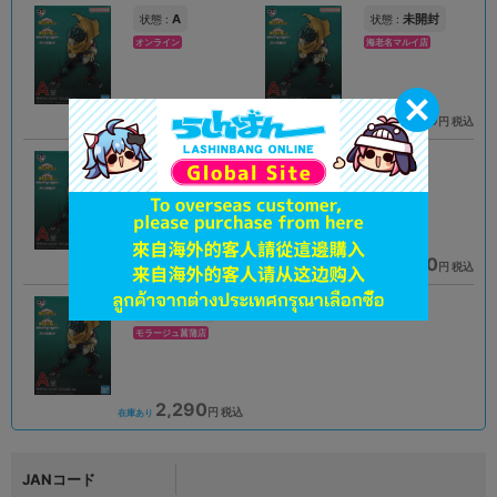
A
未開封
状態 :
状態 :
オンライン
海老名マルイ店
2,490
2,990
円 税込
円 税込
品切状態
在庫あり
未開封
A
状態 :
状態 :
プライムツリー赤池店
町田店
2,790
2,290
円 税込
円 税込
在庫あり
在庫あり
未開封
状態 :
モラージュ菖蒲店
2,290
円 税込
在庫あり
JANコード