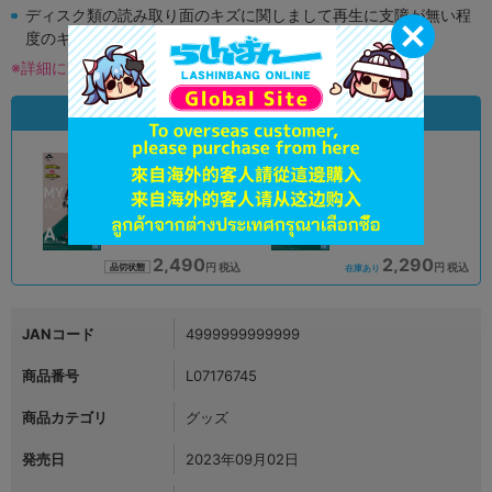
ディスク類の読み取り面のキズに関しまして再生に支障が無い程
度のキズがある場合がございます。
※詳細につきましてはコチラ
状態違いの同一商品
新入荷
A
A
状態 :
状態 :
オンライン
横浜店
2,490
2,290
円 税込
円 税込
品切状態
在庫あり
JANコード
4999999999999
商品番号
L07176745
商品カテゴリ
グッズ
発売日
2023年09月02日