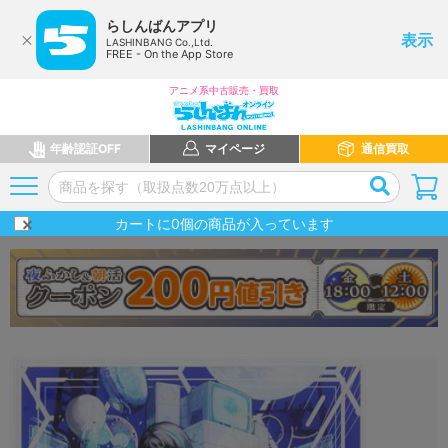
らしんばんアプリ
表示
LASHINBANG Co.,Ltd.
FREE - On the App Store
アニメ系中古販売・買取
年齢認証OFF
マイページ
通信買取
カートに
0
個の商品が入っています