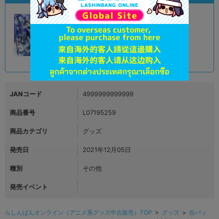
A
状態 :
オンライン
6,490
円 税込
品切状態
JANコード
4999999999999
商品番号
L07195259
商品カテゴリ
グッズ
発売日
2021年12月05日
種別
その他
発売イベント
らしんばんオンライン（アニメ系グッズ中古販売）TOP
>
グッズ
>
缶バッ