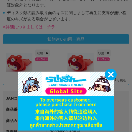
証対象外となります。
ディスク類の読み取り面のキズに関しまして再生に支障が無い程
度のキズがある場合がございます。
※詳細につきましてはコチラ
状態違いの同一商品
A
B
状態 :
状態 :
オンライン
オンライン
1,890
1,790
円 税込
円 税込
在庫あり
在庫あり
JANコード
4580642974366
商品番号
L07210935
商品カテゴリ
グッズ
発売日
2022年02月25日