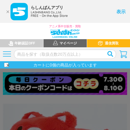
らしんばんアプリ
表示
LASHINBANG Co.,Ltd.
FREE - On the App Store
アニメ系中古販売・買取
年齢認証OFF
マイページ
通信買取
カートに
0
個の商品が入っています