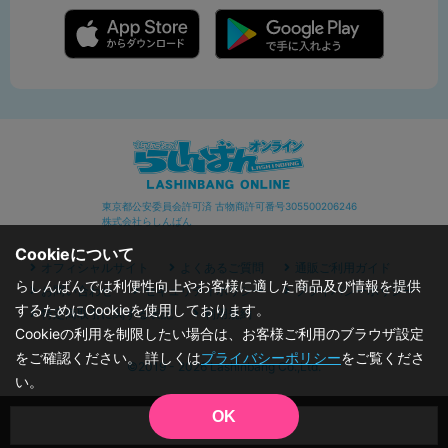
東京都公安委員会許可済 古物商許可番号305500206246
株式会社らしんばん
Cookieについて
オフィシャルサイト
よくあるご質問
通販ご利用ガイド
らしんばんでは利便性向上やお客様に適した商品及び情報を提供
お問い合わせ
セキュリティポリシー
プライバシーポリシー
するためにCookieを使用しております。
特定商取引に関する表記
利用規約
Cookieの利用を制限したい場合は、お客様ご利用のブラウザ設定
をご確認ください。 詳しくは
プライバシーポリシー
をご覧くださ
©2019 - 2026 Lashinbang Co.,Ltd.
い。
OK
品切状態