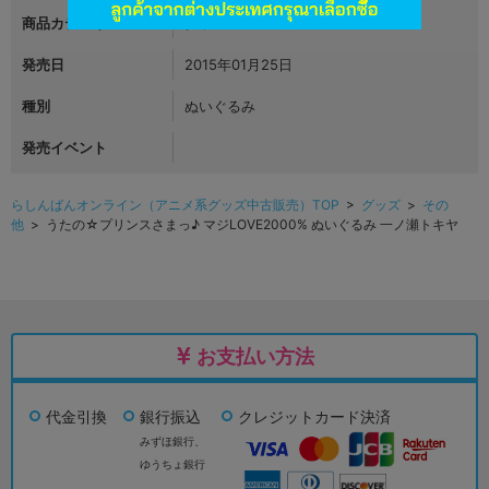
商品カテゴリ
グッズ
発売日
2015年01月25日
種別
ぬいぐるみ
発売イベント
らしんばんオンライン（アニメ系グッズ中古販売）TOP
>
グッズ
>
その
他
> うたの☆プリンスさまっ♪ マジLOVE2000% ぬいぐるみ 一ノ瀬トキヤ
お支払い方法
代金引換
銀行振込
クレジットカード決済
みずほ銀行、
ゆうちょ銀行