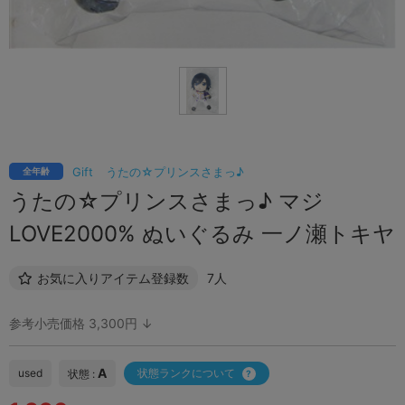
Gift
うたの☆プリンスさまっ♪
全年齢
うたの☆プリンスさまっ♪ マジ
LOVE2000% ぬいぐるみ 一ノ瀬トキヤ
お気に入りアイテム登録数
7人
参考小売価格 3,300円 ↓
A
used
状態ランクについて
状態 :