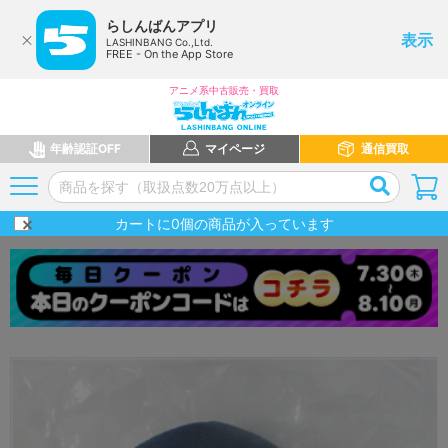
らしんばんアプリ
表示
LASHINBANG Co.,Ltd.
FREE - On the App Store
アニメ系中古販売・買取
年齢認証OFF
マイページ
通信買取
カートに
0
個の商品が入っています