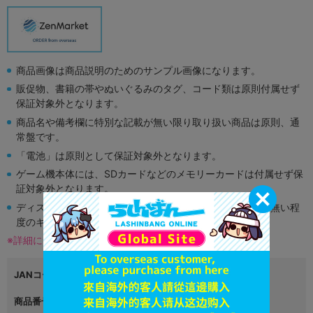
商品画像は商品説明のためのサンプル画像になります。
販促物、書籍の帯やぬいぐるみのタグ、コード類は原則付属せず
保証対象外となります。
商品名や備考欄に特別な記載が無い限り取り扱い商品は原則、通
常盤です。
「電池」は原則として保証対象外となります。
ゲーム機本体には、SDカードなどのメモリーカードは付属せず保
証対象外となります。
ディスク類の読み取り面のキズに関しまして再生に支障が無い程
度のキズがある場合がございます。
※詳細につきましてはコチラ
JANコード
4582465682688
商品番号
L00724488