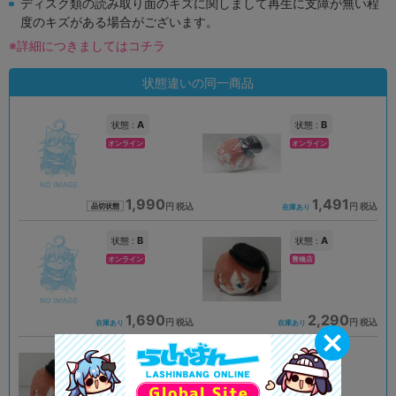
ディスク類の読み取り面のキズに関しまして再生に支障が無い程
度のキズがある場合がございます。
※詳細につきましてはコチラ
状態違いの同一商品
A
B
状態 :
状態 :
オンライン
オンライン
1,990
1,491
円 税込
円 税込
品切状態
在庫あり
B
A
状態 :
状態 :
オンライン
豊橋店
1,690
2,290
円 税込
円 税込
在庫あり
在庫あり
B
状態 :
海老名マルイ店