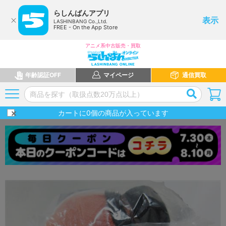
らしんばんアプリ
表示
LASHINBANG Co.,Ltd.
FREE - On the App Store
アニメ系中古販売・買取
年齢認証OFF
マイページ
通信買取
カートに
0
個の商品が入っています