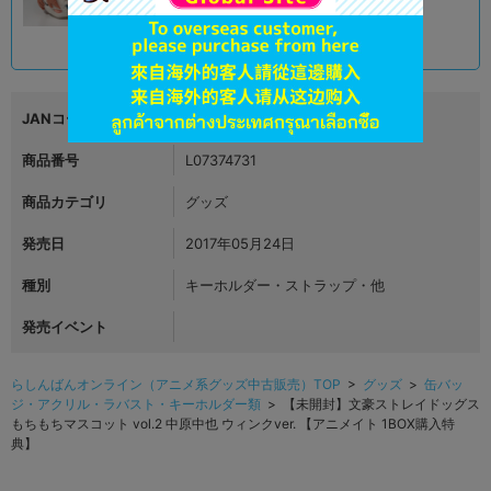
1,590
円 税込
在庫あり
JANコード
4999999999999
商品番号
L07374731
商品カテゴリ
グッズ
発売日
2017年05月24日
種別
キーホルダー・ストラップ・他
発売イベント
らしんばんオンライン（アニメ系グッズ中古販売）TOP
>
グッズ
>
缶バッ
ジ・アクリル・ラバスト・キーホルダー類
> 【未開封】文豪ストレイドッグス
もちもちマスコット vol.2 中原中也 ウィンクver. 【アニメイト 1BOX購入特
典】