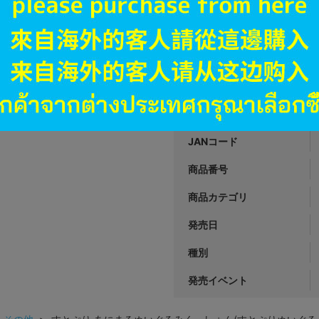
新入荷
B
状態 :
郡山店
1,190
円 税
在庫あり
JANコード
商品番号
商品カテゴリ
発売日
種別
発売イベント