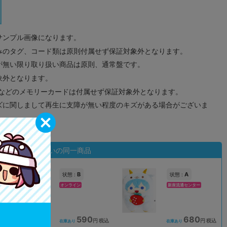
サンプル画像になります。
みのタグ、コード類は原則付属せず保証対象外となります。
が無い限り取り扱い商品は原則、通常盤です。
象外となります。
ドなどのメモリーカードは付属せず保証対象外となります。
ズに関しまして再生に支障が無い程度のキズがある場合がございま
状態違いの同一商品
B
A
状態 :
状態 :
オンライン
新座流通センター
590
680
込
円 税込
円 税込
在庫あり
在庫あり