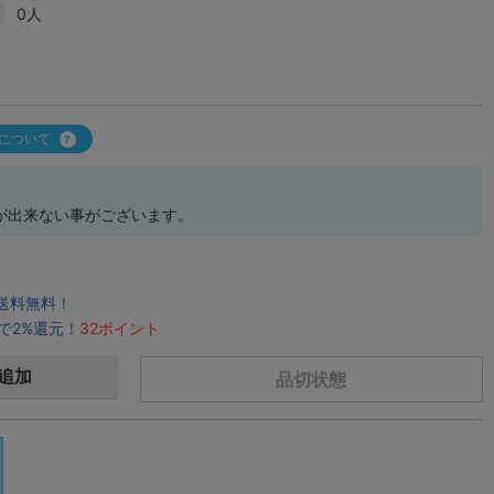
0人
について
が出来ない事がございます。
で送料無料！
で2%還元！
32ポイント
追加
品切状態