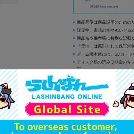
商品画像は商品説明のための
販促物、書籍の帯やぬいぐる
商品名や備考欄に特別な記載
「電池」は原則として保証対
ゲーム機本体には、SDカー
ディスク類の読み取り面のキ
す。
※詳細につきましてはコチラ
A
状態 :
オンライン
690
円 税
品切状態