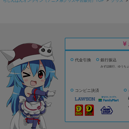
らしんばんオンライン（アニメ系グッズ中古販売）TOP
>
グッズ
代金引換
銀行振込
みずほ銀行、
ゆうち
コンビニ決済