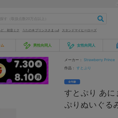
いど 初音ミク
うたの☆プリンスさまっ♪
スタンドマイヒーローズ
ーム
男性向同人
女性向同人
メーカー：
Strawberry Prince
作品：
すとぷり
全年齢
すとぷり あに
ぷりぬいぐるみ