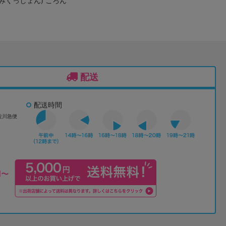
みくっしょん) ころん
配送
配送時間
佐川急便