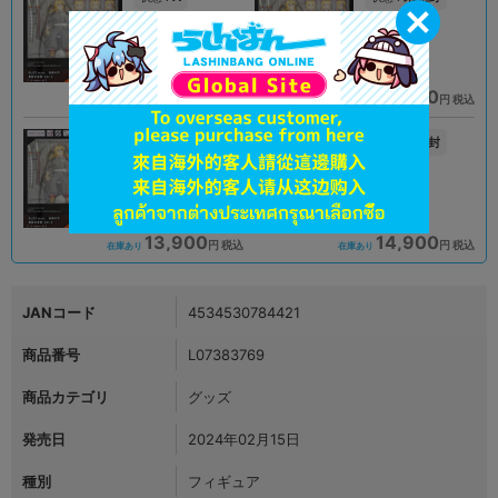
オンライン
オンライン
11,900
11,900
円 税込
円 税込
在庫あり
在庫あり
未開封
未開封
状態 :
状態 :
札幌店本館
立川店2号館
13,900
14,900
円 税込
円 税込
在庫あり
在庫あり
JANコード
4534530784421
商品番号
L07383769
商品カテゴリ
グッズ
発売日
2024年02月15日
種別
フィギュア