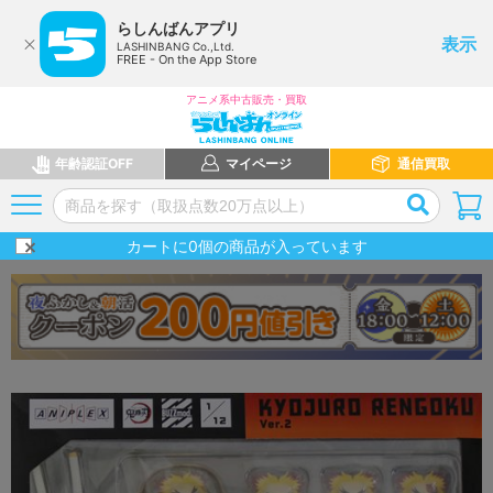
らしんばんアプリ
表示
LASHINBANG Co.,Ltd.
FREE - On the App Store
アニメ系中古販売・買取
年齢認証OFF
マイページ
通信買取
カートに
0
個の商品が入っています