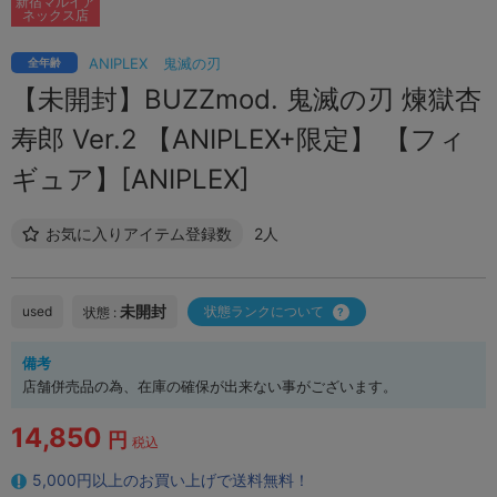
新宿マルイア
ネックス店
ANIPLEX
鬼滅の刃
全年齢
【未開封】BUZZmod. 鬼滅の刃 煉獄杏
寿郎 Ver.2 【ANIPLEX+限定】 【フィ
ギュア】[ANIPLEX]
お気に入りアイテム登録数
2人
未開封
used
状態ランクについて
状態 :
備考
店舗併売品の為、在庫の確保が出来ない事がございます。
14,850
円
税込
5,000円以上のお買い上げで送料無料！